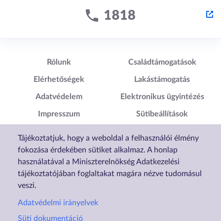
Lábléc1
Lábléc2
Rólunk
Családtámogatások
Elérhetőségek
Lakástámogatás
Adatvédelem
Elektronikus ügyintézés
Impresszum
Sütibeállítások
Akadálymentesítési
Tájékoztatjuk, hogy a weboldal a felhasználói élmény
Nyilatkozat
fokozása érdekében sütiket alkalmaz. A honlap
használatával a Miniszterelnökség Adatkezelési
tájékoztatójában foglaltakat magára nézve tudomásul
veszi.
Adatvédelmi irányelvek
Süti dokumentáció