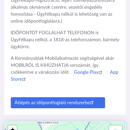
Ügyfélkapu-regisztráció, lejárt személyazonosításra
alkalmas okmányok cserére, vezetői engedély
honosítása - Ügyfélkapu nélkül is lehetőség van az
online időpontfoglalásra.)
IDŐPONTOT FOGLALHAT TELEFONON is
Ügyfélkapu nélkül, a 1818-as telefonszámon, bármely
ügykörre.
A Kormányablak Mobilalkalmazás segítségével akár
MOBILRÓL IS KIHÚZHATJA sorszámát, így
csökkentve a várakozási időt.
Google Play
App
Store
Átlépés az időpontfoglaló rendszerbe
+