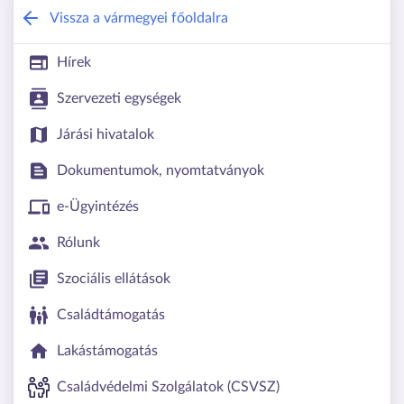
Békés Vármegyei Kormányhivatal
Vissza a vármegyei főoldalra
Hírek
Szervezeti egységek
Járási hivatalok
Dokumentumok, nyomtatványok
e-Ügyintézés
Rólunk
Szociális ellátások
Családtámogatás
Lakástámogatás
Családvédelmi Szolgálatok (CSVSZ)