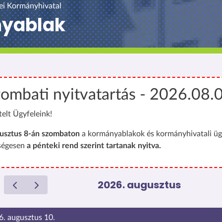
ei Kormányhivatal
nyablak
ombati nyitvatartás - 2026.08.
telt Ügyfeleink!
usztus 8-án szombaton
a kormányablakok és kormányhivatali üg
ségesen
a pénteki rend szerint tartanak nyitva.
2026. augusztus
6. augusztus 10.