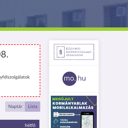
08.
yfélszolgálatok
Naptár
Lista
hétfő