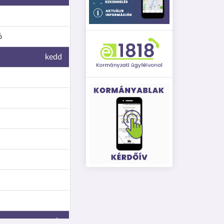
ó
kedd
szerda