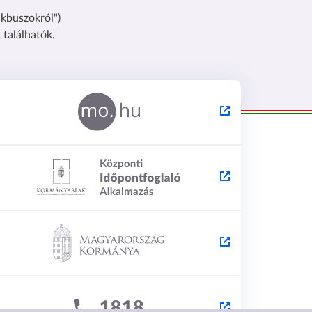
kbuszokról")
találhatók.
péntek
et
hétfő
kedd
önyvtár előtti