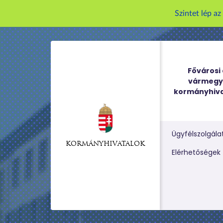
Szintet lép a
Fővárosi 
vármegy
kormányhiva
Ügyfélszolgála
KORMÁNYHIVATALOK
Kereső m
Elérhetőségek