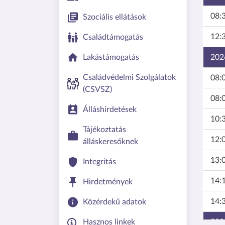
08:3
Szociális ellátások
12:3
Családtámogatás
202
Lakástámogatás
Családvédelmi Szolgálatok
08:0
(CSVSZ)
08:0
Álláshirdetések
10:3
Tájékoztatás
12:0
álláskeresőknek
13:0
Integritás
14:1
Hirdetmények
14:3
Közérdekű adatok
202
Hasznos linkek