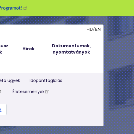
g Programot!
HU
EN
usz
Dokumentumok,
Hírek
k
nyomtatványok
ető ügyek
Időpontfoglalás
Életesemények