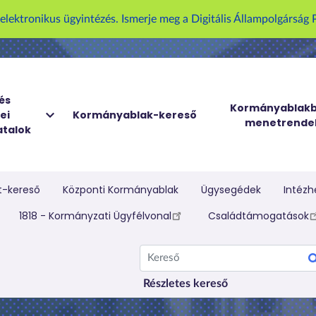
U
z elektronikus ügyintézés. Ismerje meg a Digitális Állampolgársá
g
r
á
s
a
és
Kormányablakb
ei
Kormányablak-kereső
t
menetrende
talok
a
r
t
a
t-kereső
Központi Kormányablak
Ügysegédek
Intézh
l
elletti menü
1818 - Kormányzati Ügyfélvonal
Családtámogatások
o
m
Kereső
r
a
Részletes kereső