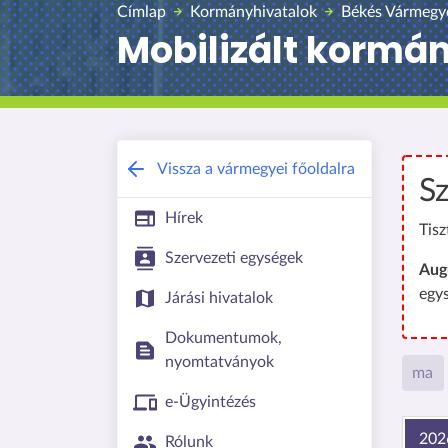
Címlap
Kormányhivatalok
Békés Vármegy
Mobilizált kormá
Vissza a vármegyei főoldalra
Sz
Hírek
Tisz
Szervezeti egységek
Aug
egy
Járási hivatalok
Dokumentumok,
nyomtatványok
ma
e-Ügyintézés
202
Rólunk