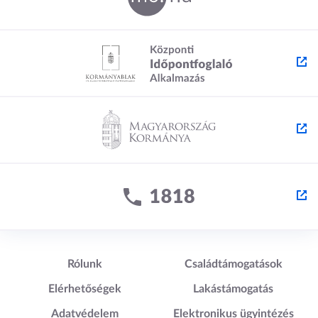
Lábléc1
Lábléc2
Rólunk
Családtámogatások
Elérhetőségek
Lakástámogatás
Adatvédelem
Elektronikus ügyintézés