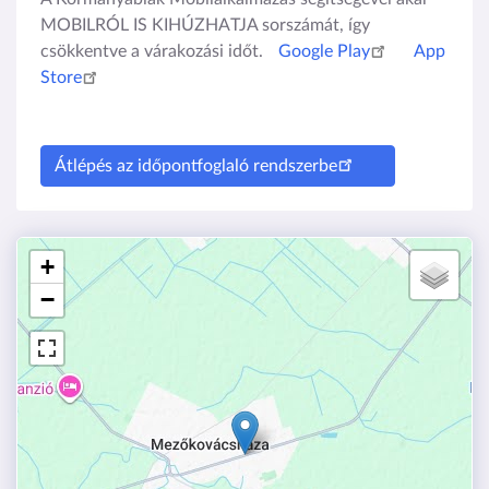
MOBILRÓL IS KIHÚZHATJA sorszámát, így
csökkentve a várakozási időt.
Google Play
App
Store
Átlépés az időpontfoglaló rendszerbe
+
−