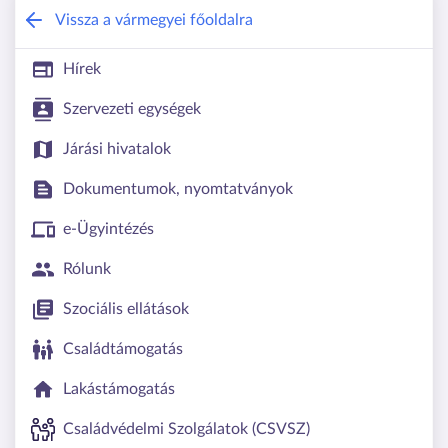
Békés Vármegyei Kormányhivatal
Vissza a vármegyei főoldalra
Hírek
Szervezeti egységek
Járási hivatalok
Dokumentumok, nyomtatványok
e-Ügyintézés
Rólunk
Szociális ellátások
Családtámogatás
Lakástámogatás
Családvédelmi Szolgálatok (CSVSZ)