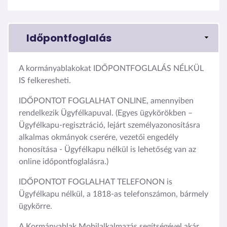
Időpontfoglalás
A kormányablakokat IDŐPONTFOGLALÁS NÉLKÜL
IS felkeresheti.
IDŐPONTOT FOGLALHAT ONLINE, amennyiben
rendelkezik Ügyfélkapuval. (Egyes ügykörökben –
Ügyfélkapu-regisztráció, lejárt személyazonosításra
alkalmas okmányok cserére, vezetői engedély
honosítása - Ügyfélkapu nélkül is lehetőség van az
online időpontfoglalásra.)
IDŐPONTOT FOGLALHAT TELEFONON is
Ügyfélkapu nélkül, a 1818-as telefonszámon, bármely
ügykörre.
A Kormányablak Mobilalkalmazás segítségével akár