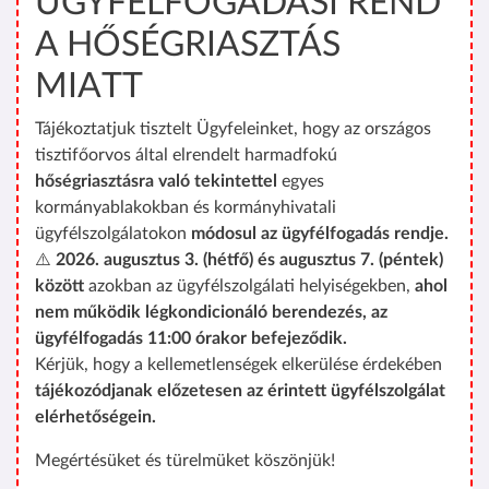
ÜGYFÉLFOGADÁSI REND
A HŐSÉGRIASZTÁS
MIATT
Tájékoztatjuk tisztelt Ügyfeleinket, hogy az országos
tisztifőorvos által elrendelt harmadfokú
hőségriasztásra való tekintettel
egyes
kormányablakokban és kormányhivatali
ügyfélszolgálatokon
módosul az ügyfélfogadás rendje.
⚠️
2026. augusztus 3. (hétfő) és augusztus 7. (péntek)
között
azokban az ügyfélszolgálati helyiségekben,
ahol
nem működik légkondicionáló berendezés, az
ügyfélfogadás 11:00 órakor befejeződik.
Kérjük, hogy a kellemetlenségek elkerülése érdekében
tájékozódjanak előzetesen az érintett ügyfélszolgálat
elérhetőségein.
Megértésüket és türelmüket köszönjük!