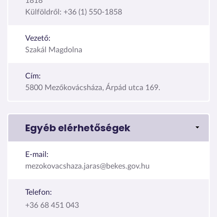
1818
Külföldről: +36 (1) 550-1858
Vezető:
Szakál Magdolna
Cím:
5800 Mezőkovácsháza, Árpád utca 169.
Egyéb elérhetőségek
E-mail:
mezokovacshaza.jaras@bekes.gov.hu
Telefon:
+36 68 451 043