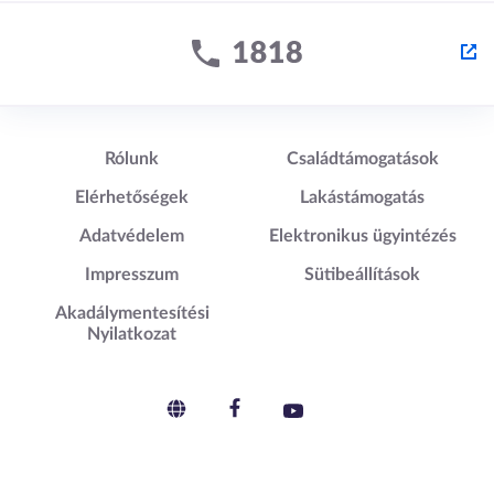
Lábléc1
Lábléc2
Rólunk
Családtámogatások
Elérhetőségek
Lakástámogatás
Adatvédelem
Elektronikus ügyintézés
Impresszum
Sütibeállítások
Akadálymentesítési
Nyilatkozat