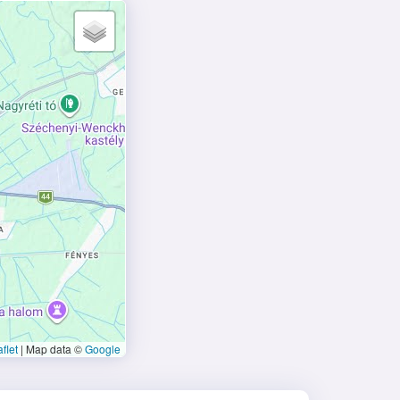
flet
|
Map data ©
Google