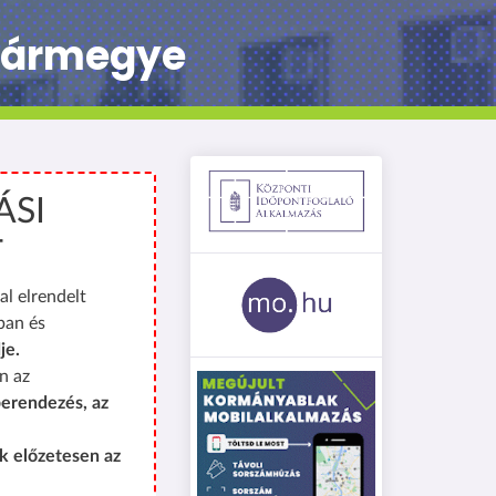
 vármegye
ÁSI
T
al elrendelt
ban és
je.
n az
erendezés, az
k előzetesen az