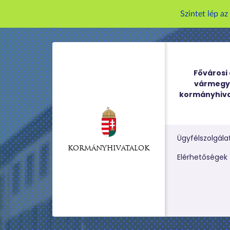
Szintet lép a
Fővárosi 
vármegy
kormányhiva
Ügyfélszolgála
KORMÁNYHIVATALOK
Kereső m
Elérhetőségek