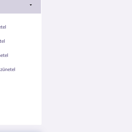
tel
tel
etel
szünetel