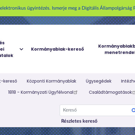
U
z elektronikus ügyintézés. Ismerje meg a Digitális Állampolgársá
g
r
á
s
a
és
Kormányablakb
ei
Kormányablak-kereső
t
menetrende
talok
a
r
t
a
t-kereső
Központi Kormányablak
Ügysegédek
Intézh
l
elletti menü
1818 - Kormányzati Ügyfélvonal
Családtámogatások
o
m
Kereső
r
a
Részletes kereső