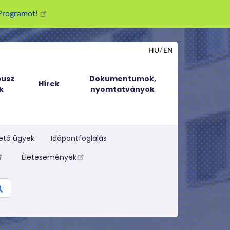
g Programot!
HU
EN
usz
Dokumentumok,
Hírek
k
nyomtatványok
ető ügyek
Időpontfoglalás
Életesemények