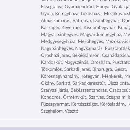
Ecsegfalva, Gyomaendrőd, Hunya, Gyulai jár
Gyula, Kétegyháza, Lőkösháza, Mezőkovácsh
Almáskamarás, Battonya, Dombegyház, Dom
Kaszaper, Kevermes, Kisdombegyház, Kunág
Magyarbánhegyes, Magyardombegyház, Me
Medgyesegyháza, Mezőhegyes, Mezőkovács
Nagybánhegyes, Nagykamarás, Pusztaottlak
Orosházi járás, Békéssámson, Csanádapáca
Kardoskút, Nagyszénás, Orosháza, Pusztafö
Tótkomlós, Sarkadi járás, Biharugra, Geszt,
Körösnagyharsány, Kötegyán, Méhkerék, M
Okány, Sarkad, Sarkadkeresztúr, Újszalonta
Szarvasi járás, Békésszentandrás, Csabacsű
Kondoros, Örménykút, Szarvas, Szeghalmi já
Füzesgyarmat, Kertészsziget, Körösladány, K
Szeghalom, Vésztő