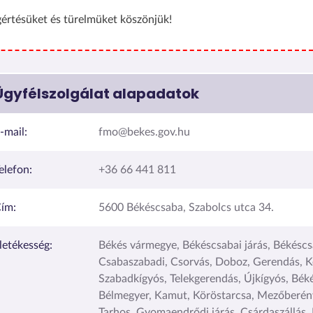
értésüket és türelmüket köszönjük!
Ügyfélszolgálat alapadatok
-mail:
fmo@bekes.gov.hu
elefon:
+36 66 441 811
ím:
5600 Békéscsaba, Szabolcs utca 34.
lletékesség:
Békés vármegye, Békéscsabai járás, Békéscs
Csabaszabadi, Csorvás, Doboz, Gerendás, K
Szabadkígyós, Telekgerendás, Újkígyós, Békés
Bélmegyer, Kamut, Köröstarcsa, Mezőberén
Tarhos, Gyomaendrődi járás, Csárdaszállás,