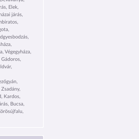
ás, Elek,
ázai járás,
biratos,
ota,
dgyesbodzás,
háza,
a, Végegyháza,
, Gádoros,
ldvár,
ezőgyán,
, Zsadány,
d, Kardos,
rás, Bucsa,
örösújfalu,