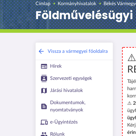
Címlap
Kormányhivatalok
Békés Vármegy
Földművelésügyi 
Vissza a vármegyei főoldalra
⚠
Hírek
R
Szervezeti egységek
Tájé
har
Járási hivatalok
kor
Dokumentumok,
⚠️
2
nyomtatványok
ügyf
ügy
e-Ügyintézés
Kérj
érin
Rólunk