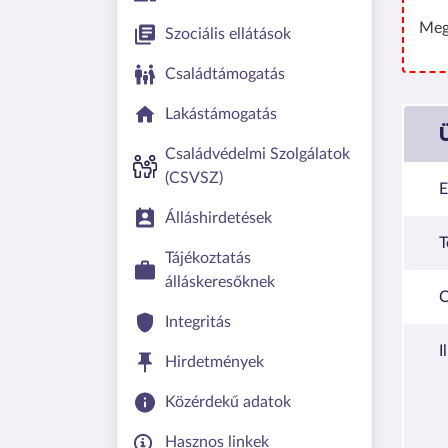
Meg
Szociális ellátások
Családtámogatás
Lakástámogatás
Családvédelmi Szolgálatok
(CSVSZ)
E
Álláshirdetések
T
Tájékoztatás
álláskeresőknek
C
Integritás
I
Hirdetmények
Közérdekű adatok
Hasznos linkek