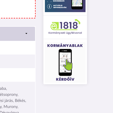
aba,
étsoprony,
i járás, Békés,
y, Murony,
 Dévaványa,