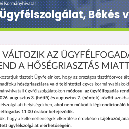
ei Kormányhivatal
Ügyfélszolgálat, Békés
️ VÁLTOZIK AZ ÜGYFÉLFOGAD
END A HŐSÉGRIASZTÁS MIAT
koztatjuk tisztelt Ügyfeleinket, hogy az országos tisztifőorvos ált
madfokú
hőségriasztásra való tekintettel
egyes kormányablakok
mányhivatali ügyfélszolgálatokon
módosul az ügyfélfogadás rend
026. augusztus 3. (hétfő) és augusztus 7. (péntek) között
azokba
élszolgálati helyiségekben,
ahol nem működik légkondicionáló b
félfogadás 11:00 órakor befejeződik.
ük, hogy a kellemetlenségek elkerülése érdekében
tájékozódjana
tett ügyfélszolgálat elérhetőségein.