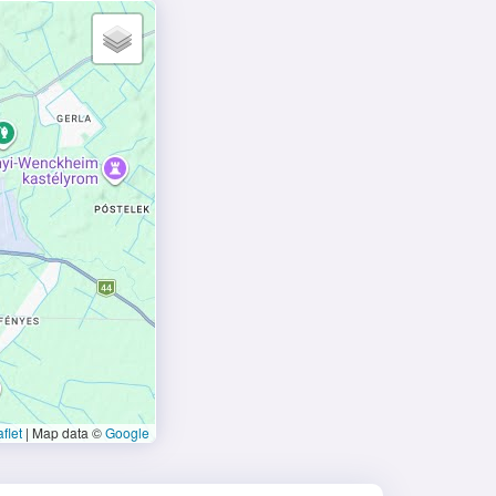
flet
|
Map data ©
Google