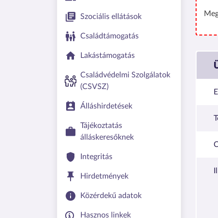
Meg
Szociális ellátások
Családtámogatás
Lakástámogatás
Családvédelmi Szolgálatok
(CSVSZ)
E
Álláshirdetések
T
Tájékoztatás
álláskeresőknek
C
Integritás
I
Hirdetmények
Közérdekű adatok
Hasznos linkek