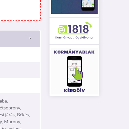
aba,
étsoprony,
i járás, Békés,
y, Murony,
 Dévaványa,