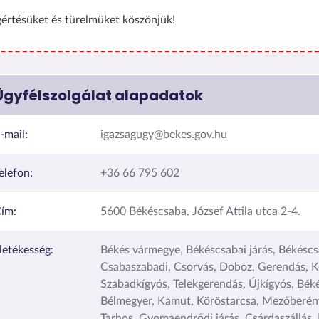
értésüket és türelmüket köszönjük!
Ügyfélszolgálat alapadatok
-mail:
igazsagugy@bekes.gov.hu
elefon:
+36 66 795 602
ím:
5600 Békéscsaba, József Attila utca 2-4.
lletékesség:
Békés vármegye, Békéscsabai járás, Békéscs
Csabaszabadi, Csorvás, Doboz, Gerendás, K
Szabadkígyós, Telekgerendás, Újkígyós, Békés
Bélmegyer, Kamut, Köröstarcsa, Mezőberén
Tarhos, Gyomaendrődi járás, Csárdaszállás,