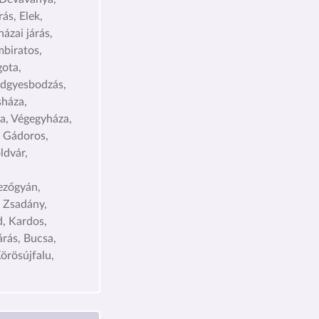
ás, Elek,
ázai járás,
biratos,
ota,
dgyesbodzás,
háza,
a, Végegyháza,
, Gádoros,
ldvár,
ezőgyán,
, Zsadány,
d, Kardos,
rás, Bucsa,
örösújfalu,