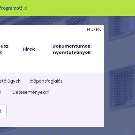
g Programot!
HU
EN
usz
Dokumentumok,
Hírek
k
nyomtatványok
ető ügyek
Időpontfoglalás
Életesemények