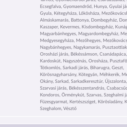
Ecsegfalva, Gyomaendrőd, Hunya, Gyulai jár
Gyula, Kétegyháza, Lőkösháza, Mezőkovácsh
Almáskamarás, Battonya, Dombegyház, Dom
Kaszaper, Kevermes, Kisdombegyház, Kunág
Magyarbánhegyes, Magyardombegyház, Me
Medgyesegyháza, Mezőhegyes, Mezőkovács
Nagybánhegyes, Nagykamarás, Pusztaottlak
Orosházi járás, Békéssámson, Csanádapáca
Kardoskút, Nagyszénás, Orosháza, Pusztafö
Tótkomlós, Sarkadi járás, Biharugra, Geszt,
Körösnagyharsány, Kötegyán, Méhkerék, M
Okány, Sarkad, Sarkadkeresztúr, Újszalonta
Szarvasi járás, Békésszentandrás, Csabacsű
Kondoros, Örménykút, Szarvas, Szeghalmi já
Füzesgyarmat, Kertészsziget, Körösladány, K
Szeghalom, Vésztő