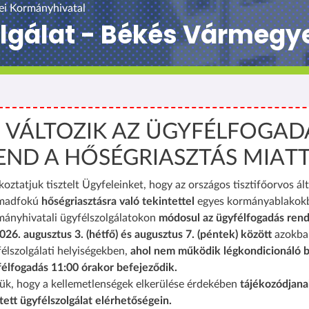
ei Kormányhivatal
olgálat - Békés Vármegy
️ VÁLTOZIK AZ ÜGYFÉLFOGAD
END A HŐSÉGRIASZTÁS MIAT
koztatjuk tisztelt Ügyfeleinket, hogy az országos tisztifőorvos ált
madfokú
hőségriasztásra való tekintettel
egyes kormányablakok
mányhivatali ügyfélszolgálatokon
módosul az ügyfélfogadás rend
026. augusztus 3. (hétfő) és augusztus 7. (péntek) között
azokba
élszolgálati helyiségekben,
ahol nem működik légkondicionáló b
félfogadás 11:00 órakor befejeződik.
ük, hogy a kellemetlenségek elkerülése érdekében
tájékozódjana
tett ügyfélszolgálat elérhetőségein.