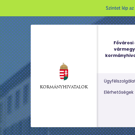
Szintet lép a
Fővárosi 
vármegy
kormányhiva
Ügyfélszolgála
KORMÁNYHIVATALOK
Kereső m
Elérhetőségek