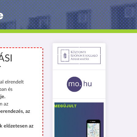
e
ÁSI
T
al elrendelt
ban és
je.
n az
erendezés, az
k előzetesen az