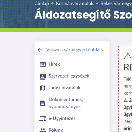
Címlap
Kormányhivatalok
Békés Vármegy
Áldozatsegítő Sz
Vissza a vármegyei főoldalra
⚠
Hírek
R
Szervezeti egységek
Tájé
har
Járási hivatalok
kor
Dokumentumok,
⚠️
2
nyomtatványok
ügyf
ügy
e-Ügyintézés
Kérj
érin
Rólunk