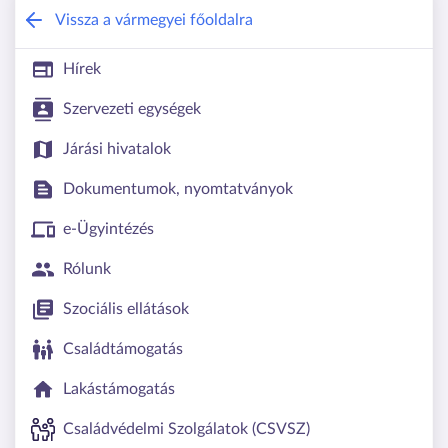
Békés Vármegyei Kormányhivatal
Vissza a vármegyei főoldalra
Hírek
Szervezeti egységek
Járási hivatalok
Dokumentumok, nyomtatványok
e-Ügyintézés
Rólunk
Szociális ellátások
Családtámogatás
Lakástámogatás
Családvédelmi Szolgálatok (CSVSZ)