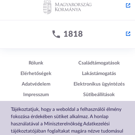
Lábléc1
Lábléc2
Rólunk
Családtámogatások
Elérhetőségek
Lakástámogatás
Adatvédelem
Elektronikus ügyintézés
Impresszum
Sütibeállítások
Akadálymentesítési
Tájékoztatjuk, hogy a weboldal a felhasználói élmény
Nyilatkozat
fokozása érdekében sütiket alkalmaz. A honlap
használatával a Miniszterelnökség Adatkezelési
tájékoztatójában foglaltakat magára nézve tudomásul