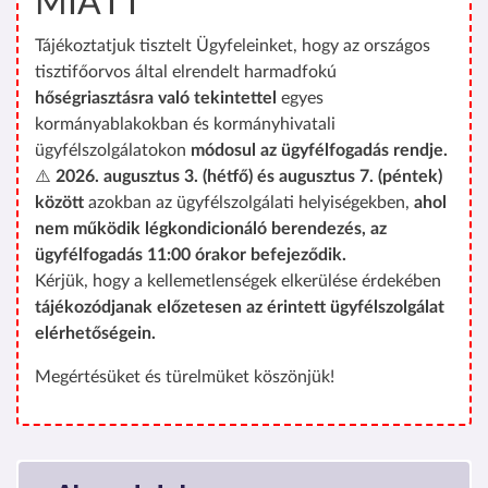
MIATT
Tájékoztatjuk tisztelt Ügyfeleinket, hogy az országos
tisztifőorvos által elrendelt harmadfokú
hőségriasztásra való tekintettel
egyes
kormányablakokban és kormányhivatali
ügyfélszolgálatokon
módosul az ügyfélfogadás rendje.
⚠️
2026. augusztus 3. (hétfő) és augusztus 7. (péntek)
között
azokban az ügyfélszolgálati helyiségekben,
ahol
nem működik légkondicionáló berendezés, az
ügyfélfogadás 11:00 órakor befejeződik.
Kérjük, hogy a kellemetlenségek elkerülése érdekében
tájékozódjanak előzetesen az érintett ügyfélszolgálat
elérhetőségein.
Megértésüket és türelmüket köszönjük!