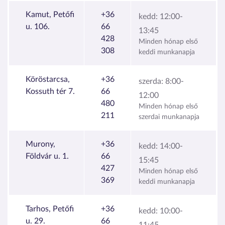
Kamut, Petőfi
+36
kedd:
12:00-
u. 106.
66
13:45
428
Minden hónap első
308
keddi munkanapja
Köröstarcsa,
+36
szerda:
8:00-
Kossuth tér 7.
66
12:00
480
Minden hónap első
211
szerdai munkanapja
Murony,
+36
kedd:
14:00-
Földvár u. 1.
66
15:45
427
Minden hónap első
369
keddi munkanapja
Tarhos, Petőfi
+36
kedd:
10:00-
u. 29.
66