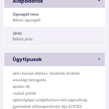
Alapadatok
Ügysegéd neve:
Békési ügysegéd
Járás:
Békési járás
Ügytípusok
aktív korúak ellátása- kérelmek átvétele
anyasági támogatás
ápolási díj
családi pótlék
egészségügyi szolgáltatásra való jogosultság
gyermekek otthongondozási díja (GYOD)