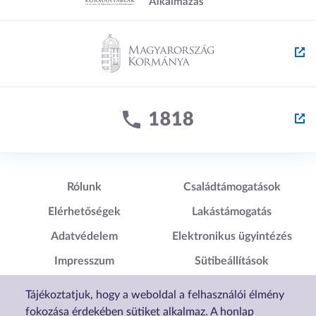
Lábléc1
Lábléc2
Rólunk
Családtámogatások
Elérhetőségek
Lakástámogatás
Adatvédelem
Elektronikus ügyintézés
Impresszum
Sütibeállítások
Akadálymentesítési
Tájékoztatjuk, hogy a weboldal a felhasználói élmény
Nyilatkozat
fokozása érdekében sütiket alkalmaz. A honlap