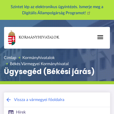
U
Szintet lép az elektronikus ügyintézés. Ismerje meg a
g
Digitális Állampolgárság Programot!
r
á
s
a
KORMÁNYHIVATALOK
t
a
r
Címlap
Kormányhivatalok
t
Békés Vármegyei Kormányhivatal
a
Ügysegéd (Békési járás)
l
o
m
r
a
Békés Vármegyei Kormányhivatal
Vissza a vármegyei főoldalra
Hírek