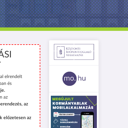
ÁSI
T
al elrendelt
ban és
je.
n az
erendezés, az
k előzetesen az