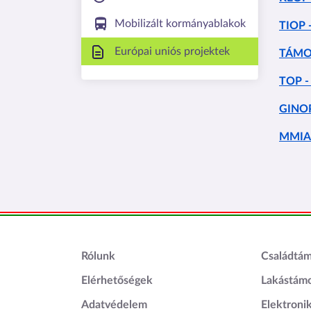
Mobilizált kormányablakok
TIOP -
Európai uniós projektek
TÁMOP
TOP - 
GINOP 
MMIA
Lábléc1
Láblé
Rólunk
Családtá
Elérhetőségek
Lakástám
Adatvédelem
Elektroni