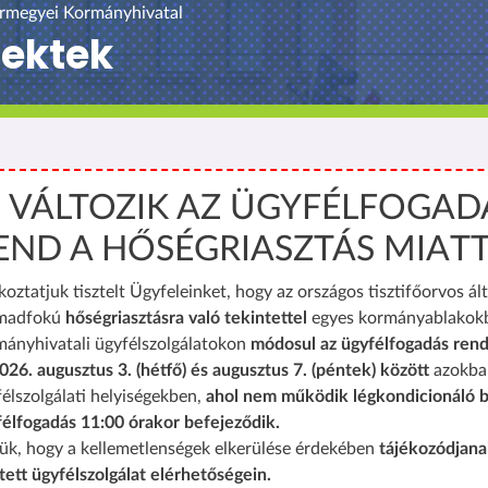
rmegyei Kormányhivatal
jektek
️ VÁLTOZIK AZ ÜGYFÉLFOGAD
END A HŐSÉGRIASZTÁS MIAT
koztatjuk tisztelt Ügyfeleinket, hogy az országos tisztifőorvos ált
madfokú
hőségriasztásra való tekintettel
egyes kormányablakok
mányhivatali ügyfélszolgálatokon
módosul az ügyfélfogadás rend
026. augusztus 3. (hétfő) és augusztus 7. (péntek) között
azokba
élszolgálati helyiségekben,
ahol nem működik légkondicionáló b
félfogadás 11:00 órakor befejeződik.
ük, hogy a kellemetlenségek elkerülése érdekében
tájékozódjana
tett ügyfélszolgálat elérhetőségein.