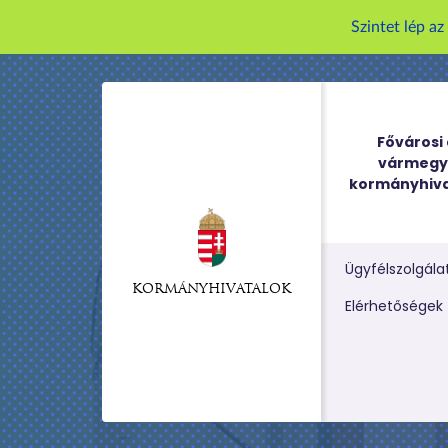
Szintet lép a
Fővárosi 
vármegy
kormányhiva
Ügyfélszolgála
KORMÁNYHIVATALOK
Kereső m
Elérhetőségek