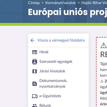
Címlap
Kormányhivatalok
Hajdú-Bihar Vá
Európai uniós pro
Vissza a vármegyei főoldalra
⚠
Hírek
R
Szervezeti egységek
Tájé
har
Járási hivatalok
kor
Dokumentumok,
⚠️
2
nyomtatványok
ügyf
ügy
e-Ügyintézés
Kérj
érin
Rólunk