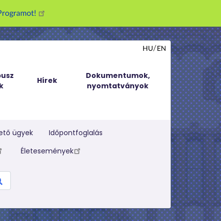
g Programot!
HU
EN
usz
Dokumentumok,
Hírek
k
nyomtatványok
ető ügyek
Időpontfoglalás
Életesemények