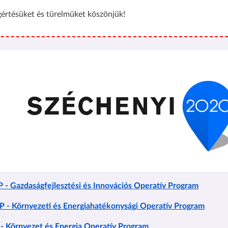
értésüket és türelmüket köszönjük!
- Gazdaságfejlesztési és Innovációs Operatív Program
 - Környezeti és Energiahatékonysági Operatív Program
- Környezet és Energia Operatív Program