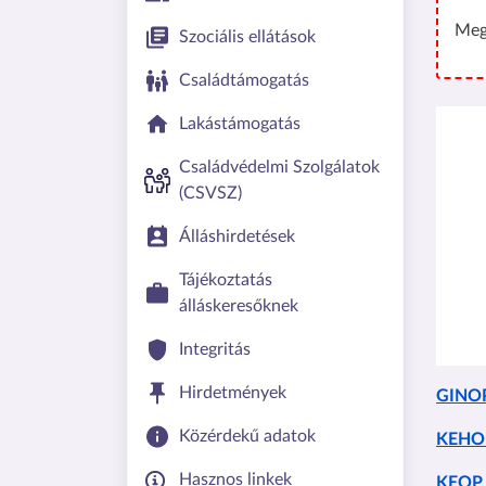
Meg
Szociális ellátások
Családtámogatás
Kép
Lakástámogatás
Családvédelmi Szolgálatok
(CSVSZ)
Álláshirdetések
Tájékoztatás
álláskeresőknek
Integritás
Hirdetmények
GINOP 
Közérdekű adatok
KEHOP
Hasznos linkek
KEOP 