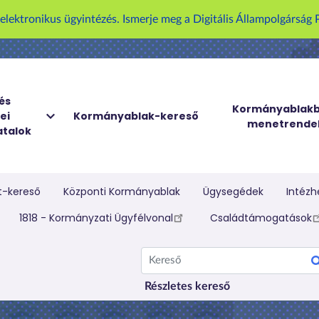
U
z elektronikus ügyintézés. Ismerje meg a Digitális Állampolgársá
g
r
á
s
a
és
Kormányablakb
ei
Kormányablak-kereső
t
menetrende
talok
a
r
t
a
t-kereső
Központi Kormányablak
Ügysegédek
Intézh
l
elletti menü
1818 - Kormányzati Ügyfélvonal
Családtámogatások
o
m
Kereső
r
a
Részletes kereső