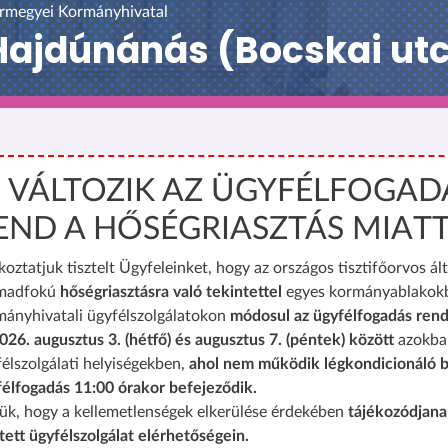
rmegyei Kormányhivatal
ajdúnánás (Bocskai ut
️ VÁLTOZIK AZ ÜGYFÉLFOGAD
END A HŐSÉGRIASZTÁS MIAT
koztatjuk tisztelt Ügyfeleinket, hogy az országos tisztifőorvos ált
madfokú
hőségriasztásra való tekintettel
egyes kormányablakok
mányhivatali ügyfélszolgálatokon
módosul az ügyfélfogadás rend
026. augusztus 3. (hétfő) és augusztus 7. (péntek) között
azokba
élszolgálati helyiségekben,
ahol nem működik légkondicionáló b
félfogadás 11:00 órakor befejeződik.
ük, hogy a kellemetlenségek elkerülése érdekében
tájékozódjana
tett ügyfélszolgálat elérhetőségein.