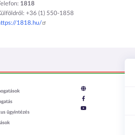
Telefon:
1818
Külföldről: +36 (1) 550-1858
https://1818.hu/
c2
mogatások
ogatás
kus ügyintézés
tások