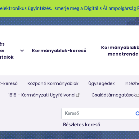
U
z elektronikus ügyintézés. Ismerje meg a Digitális Állampolgársá
g
r
á
s
a
és
Kormányablakb
ei
Kormányablak-kereső
t
menetrende
talok
a
r
t
a
t-kereső
Központi Kormányablak
Ügysegédek
Intézh
l
elletti menü
1818 - Kormányzati Ügyfélvonal
Családtámogatások
o
m
Kereső
r
a
Részletes kereső