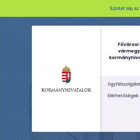
Szintet lép a
Fővárosi 
vármegy
kormányhiva
Ügyfélszolgála
KORMÁNYHIVATALOK
Kereső m
Elérhetőségek