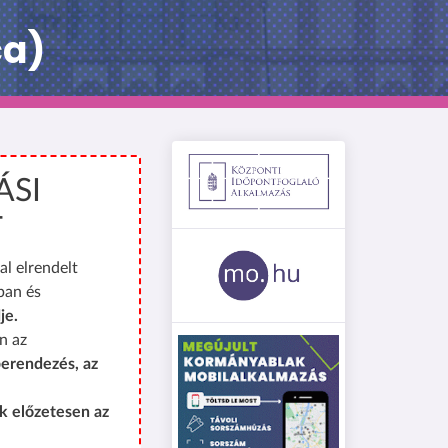
ca)
ÁSI
T
al elrendelt
ban és
je.
n az
erendezés, az
k előzetesen az