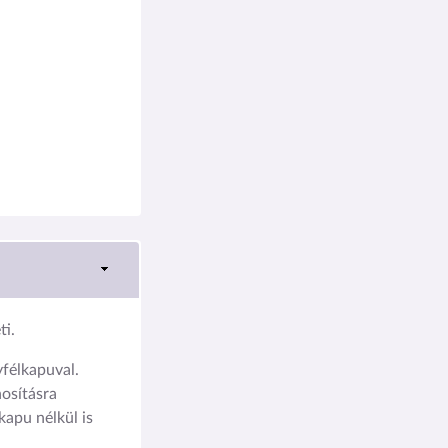
i.
élkapuval.
osításra
kapu nélkül is