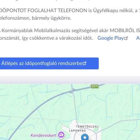
DŐPONTOT FOGLALHAT TELEFONON is Ügyfélkapu nélkül, a 
elefonszámon, bármely ügykörre.
 Kormányablak Mobilalkalmazás segítségével akár MOBILRÓL 
orszámát, így csökkentve a várakozási időt.
Google Play
A
Átlépés az időpontfoglaló rendszerbe