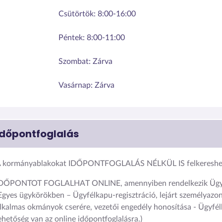
Csütörtök:
8:00-16:00
Péntek:
8:00-11:00
Szombat:
Zárva
Vasárnap:
Zárva
Időpontfoglalás
 kormányablakokat IDŐPONTFOGLALÁS NÉLKÜL IS felkereshet
DŐPONTOT FOGLALHAT ONLINE, amennyiben rendelkezik Ügyf
Egyes ügykörökben – Ügyfélkapu-regisztráció, lejárt személyazon
lkalmas okmányok cserére, vezetői engedély honosítása - Ügyfél
ehetőség van az online időpontfoglalásra.)