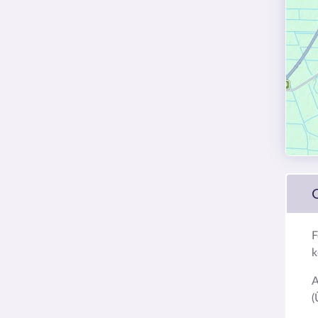
F
k
A
(