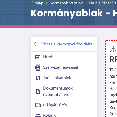
Címlap
Kormányhivatalok
Hajdú-Bihar Vá
Kormányablak - H
Vissza a vármegyei főoldalra
⚠
Hírek
R
Szervezeti egységek
Tájé
har
Járási hivatalok
kor
Dokumentumok,
⚠️
2
nyomtatványok
ügyf
ügy
e-Ügyintézés
Kérj
érin
Rólunk