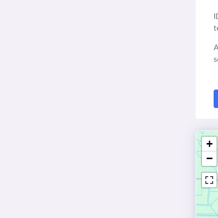
I
t
A
s
+
−