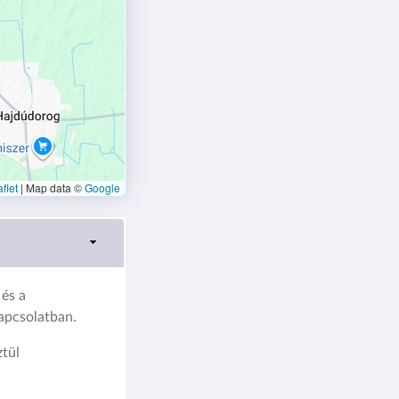
flet
|
Map data ©
Google
és a
kapcsolatban.
tül