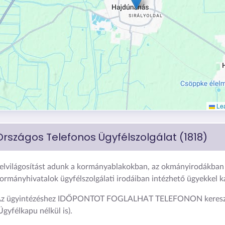
Lea
Országos Telefonos Ügyfélszolgálat (1818)
elvilágosítást adunk a kormányablakokban, az okmányirodákban 
ormányhivatalok ügyfélszolgálati irodáiban intézhető ügyekkel 
z ügyintézéshez IDŐPONTOT FOGLALHAT TELEFONON keresz
Ügyfélkapu nélkül is).