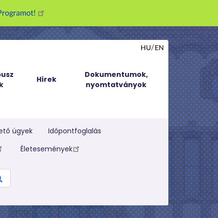
g Programot!
HU
EN
usz
Dokumentumok,
Hírek
k
nyomtatványok
ető ügyek
Időpontfoglalás
Életesemények