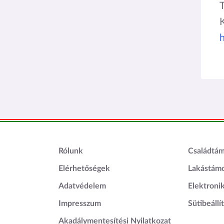
Lábléc1
Láblé
Rólunk
Családtá
Elérhetőségek
Lakástám
Adatvédelem
Elektroni
Impresszum
Sütibeállí
Akadálymentesítési Nyilatkozat