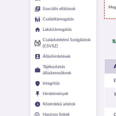
Meg
Szociális ellátások
Családtámogatás
Lakástámogatás
Családvédelmi Szolgálatok
(CSVSZ)
Álláshirdetések
Tájékoztatás
álláskeresőknek
E
Integritás
Hirdetmények
T
Közérdekű adatok
Hasznos linkek
C