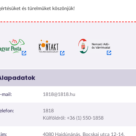
értésüket és türelmüket köszönjük!
Alapadatok
-mail:
1818@1818.hu
elefon:
1818
Külföldről: +36 (1) 550-1858
ím:
4080 Hajdúnánás, Bocskai utca 12-14.