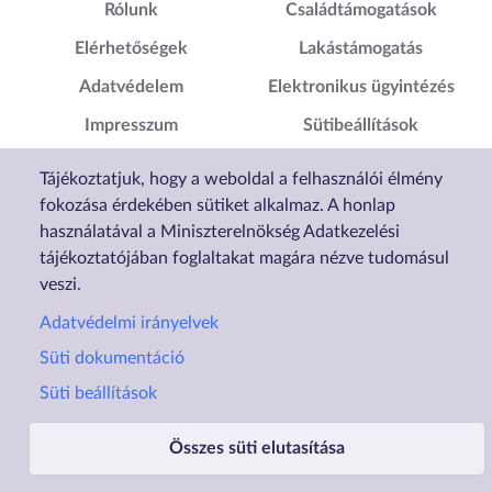
Lábléc1
Lábléc2
Rólunk
Családtámogatások
Elérhetőségek
Lakástámogatás
Adatvédelem
Elektronikus ügyintézés
Impresszum
Sütibeállítások
Akadálymentesítési
Tájékoztatjuk, hogy a weboldal a felhasználói élmény
Nyilatkozat
fokozása érdekében sütiket alkalmaz. A honlap
használatával a Miniszterelnökség Adatkezelési
tájékoztatójában foglaltakat magára nézve tudomásul
veszi.
Adatvédelmi irányelvek
Süti dokumentáció
Süti beállítások
Összes süti elutasítása