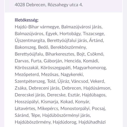
4028 Debrecen, Rózsahegy utca 4.
Illetékesség:
Hajdú-Bihar vármegye, Balmazújvárosi járás,
Balmazújváros, Egyek, Hortobágy, Tiszacsege,
Újszentmargita, Berettyóújfalui járás, Ártánd,
Bakonszeg, Bedő, Berekböszörmény,
Berettyóújfalu, Biharkeresztes, Bojt, Csökmő,
Darvas, Furta, Gáborján, Hencida, Komádi,
Körösszakál, Körösszegapáti, Magyarhomorog,
Mezőpeterd, Mezősas, Nagykereki,
Szentpéterszeg, Told, Újiráz, Váncsod, Vekerd,
Zsáka, Debreceni járás, Debrecen, Hajdúsámson,
Derecskei járás, Derecske, Esztár, Hajdúbagos,
Hosszúpályi, Kismarja, Kokad, Konyár,
Létavértes, Mikepércs, Monostorpályi, Pocsaj,
Sáránd, Tépe, Hajdúböszörményi járás,
Hajdúböszörmény, Hajdúdorog, Hajdúhadházi