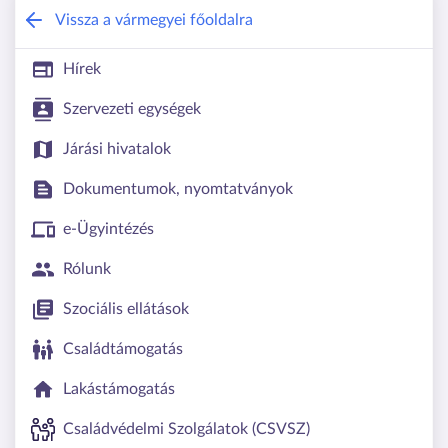
Hajdú-Bihar Vármegyei Kormányhivata
Vissza a vármegyei főoldalra
Hírek
Szervezeti egységek
Járási hivatalok
Dokumentumok, nyomtatványok
e-Ügyintézés
Rólunk
Szociális ellátások
Családtámogatás
Lakástámogatás
Családvédelmi Szolgálatok (CSVSZ)