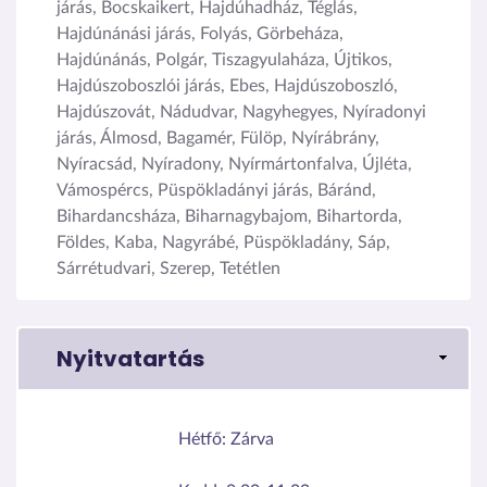
járás, Bocskaikert, Hajdúhadház, Téglás,
Hajdúnánási járás, Folyás, Görbeháza,
Hajdúnánás, Polgár, Tiszagyulaháza, Újtikos,
Hajdúszoboszlói járás, Ebes, Hajdúszoboszló,
Hajdúszovát, Nádudvar, Nagyhegyes, Nyíradonyi
járás, Álmosd, Bagamér, Fülöp, Nyírábrány,
Nyíracsád, Nyíradony, Nyírmártonfalva, Újléta,
Vámospércs, Püspökladányi járás, Báránd,
Bihardancsháza, Biharnagybajom, Bihartorda,
Földes, Kaba, Nagyrábé, Püspökladány, Sáp,
Sárrétudvari, Szerep, Tetétlen
Nyitvatartás
Hétfő:
Zárva