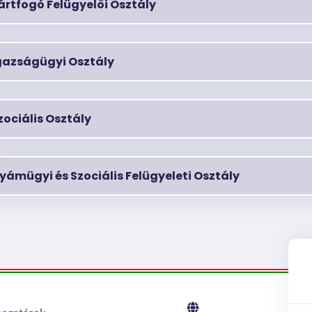
ártfogó Felügyelői Osztály
gazságügyi Osztály
zociális Osztály
yámügyi és Szociális Felügyeleti Osztály