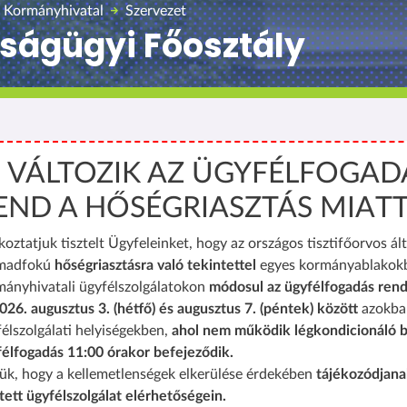
 Kormányhivatal
Szervezet
ságügyi Főosztály
️ VÁLTOZIK AZ ÜGYFÉLFOGAD
END A HŐSÉGRIASZTÁS MIAT
koztatjuk tisztelt Ügyfeleinket, hogy az országos tisztifőorvos ált
madfokú
hőségriasztásra való tekintettel
egyes kormányablakok
mányhivatali ügyfélszolgálatokon
módosul az ügyfélfogadás rend
026. augusztus 3. (hétfő) és augusztus 7. (péntek) között
azokba
élszolgálati helyiségekben,
ahol nem működik légkondicionáló b
félfogadás 11:00 órakor befejeződik.
ük, hogy a kellemetlenségek elkerülése érdekében
tájékozódjana
tett ügyfélszolgálat elérhetőségein.