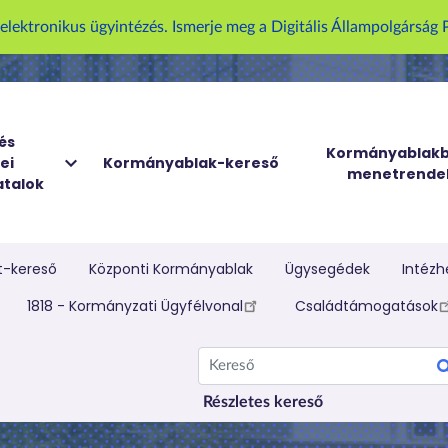
U
z elektronikus ügyintézés. Ismerje meg a Digitális Állampolgársá
g
r
á
s
a
és
Kormányablakb
ei
Kormányablak-kereső
t
menetrende
talok
a
r
t
a
t-kereső
Központi Kormányablak
Ügysegédek
Intézh
l
elletti menü
1818 - Kormányzati Ügyfélvonal
Családtámogatások
o
m
Kereső
r
a
Részletes kereső