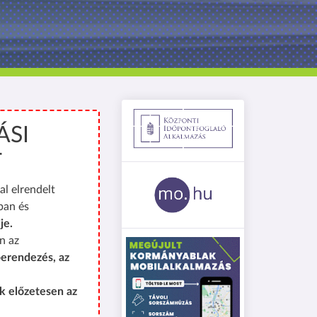
ÁSI
T
al elrendelt
ban és
je.
n az
erendezés, az
k előzetesen az