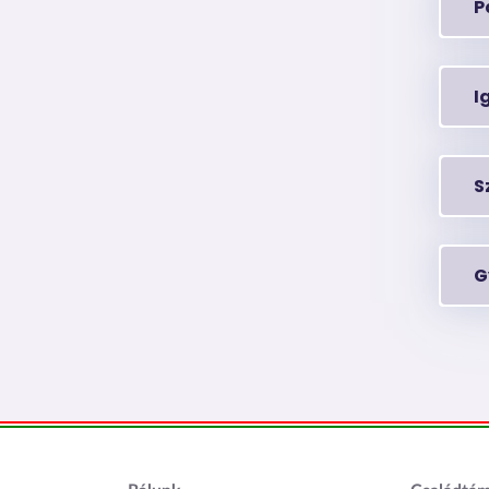
P
I
S
G