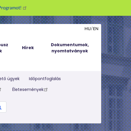
g Programot!
HU
EN
usz
Dokumentumok,
Hírek
k
nyomtatványok
ető ügyek
Időpontfoglalás
Életesemények