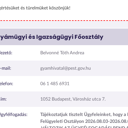
értésüket és türelmüket köszönjük!
yámügyi és Igazságügyi Főosztály
ezető:
Belvonné Tóth Andrea
-mail:
gyamhivatal@pest.gov.hu
elefon:
06 1 485 6931
ím:
1052 Budapest, Városház utca 7.
gyfélfogadás:
Tájékoztatjuk tisztelt Ügyfeleinket, hogy a
Felügyeleti Osztályon 2026.08.03-2026.0