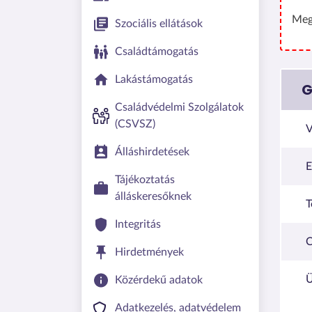
Meg
Szociális ellátások
Családtámogatás
Lakástámogatás
G
Családvédelmi Szolgálatok
(CSVSZ)
V
Álláshirdetések
E
Tájékoztatás
álláskeresőknek
T
Integritás
C
Hirdetmények
Ü
Közérdekű adatok
Adatkezelés, adatvédelem