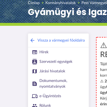
Címlap
Kormányhivatalok
Pest Vármegyei
Gyámügyi és Igaz
Vissza a vármegyei főoldalra
⚠
Hírek
R
Szervezeti egységek
Tájé
har
Járási hivatalok
kor
Dokumentumok,
⚠️
2
nyomtatványok
ügyf
ügy
e-Ügyintézés
Kérj
érin
Rólunk