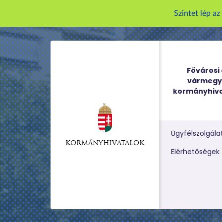
Szintet lép a
Fővárosi 
vármegy
kormányhiva
Ügyfélszolgála
KORMÁNYHIVATALOK
Kereső m
Elérhetőségek