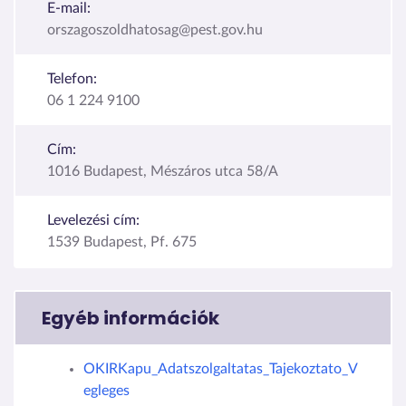
E-mail:
orszagoszoldhatosag@pest.gov.hu
Telefon:
06 1 224 9100
Cím:
1016 Budapest, Mészáros utca 58/A
Levelezési cím:
1539 Budapest, Pf. 675
Egyéb információk
OKIRKapu_Adatszolgaltatas_Tajekoztato_V
egleges