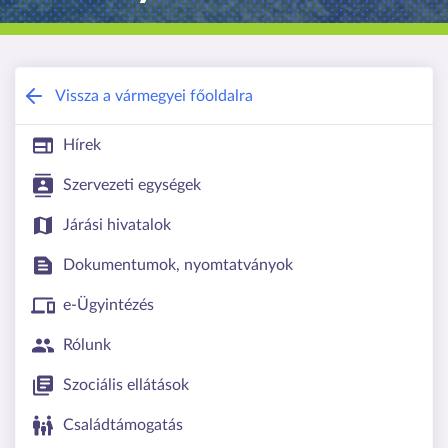
Pest Vármegyei Kormányhivatal
Vissza a vármegyei főoldalra
Hírek
Szervezeti egységek
Járási hivatalok
Dokumentumok, nyomtatványok
e-Ügyintézés
Rólunk
Szociális ellátások
Családtámogatás