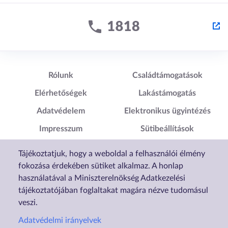
Lábléc1
Lábléc2
Rólunk
Családtámogatások
Elérhetőségek
Lakástámogatás
Adatvédelem
Elektronikus ügyintézés
Impresszum
Sütibeállítások
Akadálymentesítési
Tájékoztatjuk, hogy a weboldal a felhasználói élmény
Nyilatkozat
fokozása érdekében sütiket alkalmaz. A honlap
használatával a Miniszterelnökség Adatkezelési
tájékoztatójában foglaltakat magára nézve tudomásul
veszi.
Adatvédelmi irányelvek