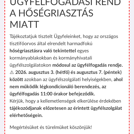
ÜGYFÉLFOGADÁSI REND
A HŐSÉGRIASZTÁS
MIATT
Tájékoztatjuk tisztelt Ügyfeleinket, hogy az országos
tisztifőorvos által elrendelt harmadfokú
hőségriasztásra való tekintettel
egyes
kormányablakokban és kormányhivatali
ügyfélszolgálatokon
módosul az ügyfélfogadás rendje.
⚠️
2026. augusztus 3. (hétfő) és augusztus 7. (péntek)
között
azokban az ügyfélszolgálati helyiségekben,
ahol
nem működik légkondicionáló berendezés, az
ügyfélfogadás 11:00 órakor befejeződik.
Kérjük, hogy a kellemetlenségek elkerülése érdekében
tájékozódjanak előzetesen az érintett ügyfélszolgálat
elérhetőségein.
Megértésüket és türelmüket köszönjük!