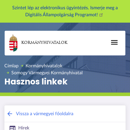
U
Szintet lép az elektronikus ügyintézés. Ismerje meg a
g
Digitális Állampolgárság Programot!
r
á
s
a
KORMÁNYHIVATALOK
t
a
r
Címlap
Kormányhivatalok
t
Somogy Vármegyei Kormányhivatal
a
Hasznos linkek
l
o
m
r
a
Somogy Vármegyei Kormányhivatal
Vissza a vármegyei főoldalra
Hírek