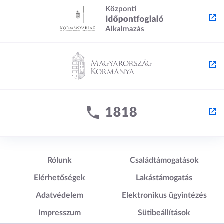
Lábléc1
Lábléc2
Rólunk
Családtámogatások
Elérhetőségek
Lakástámogatás
Adatvédelem
Elektronikus ügyintézés
Impresszum
Sütibeállítások