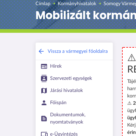
Címlap
Kormányhivatalok
Somogy Vármeg
Mobilizált kormá
Vissza a vármegyei főoldalra
⚠
Hírek
R
Szervezeti egységek
Tájé
har
Járási hivatalok
kor
Főispán
⚠️
2
ügyf
Dokumentumok,
ügy
nyomtatványok
Kérj
érin
e-Ügyintézés