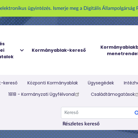
U
z elektronikus ügyintézés. Ismerje meg a Digitális Állampolgársá
g
r
á
s
a
és
Kormányablakb
ei
Kormányablak-kereső
t
menetrende
talok
a
r
t
a
t-kereső
Központi Kormányablak
Ügysegédek
Intézh
l
elletti menü
1818 - Kormányzati Ügyfélvonal
Családtámogatások
o
m
Kereső
r
a
Részletes kereső