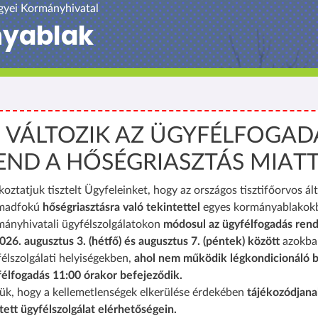
yei Kormányhivatal
nyablak
️ VÁLTOZIK AZ ÜGYFÉLFOGAD
END A HŐSÉGRIASZTÁS MIAT
koztatjuk tisztelt Ügyfeleinket, hogy az országos tisztifőorvos ált
madfokú
hőségriasztásra való tekintettel
egyes kormányablakok
mányhivatali ügyfélszolgálatokon
módosul az ügyfélfogadás rend
026. augusztus 3. (hétfő) és augusztus 7. (péntek) között
azokba
élszolgálati helyiségekben,
ahol nem működik légkondicionáló b
félfogadás 11:00 órakor befejeződik.
ük, hogy a kellemetlenségek elkerülése érdekében
tájékozódjana
tett ügyfélszolgálat elérhetőségein.