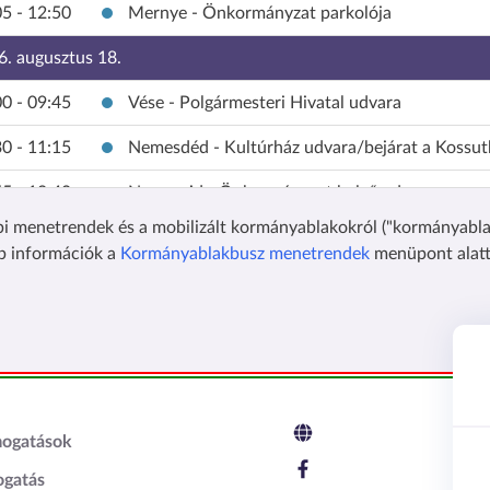
5 - 12:50
Mernye - Önkormányzat parkolója
6. augusztus 18.
0 - 09:45
Vése - Polgármesteri Hivatal udvara
0 - 11:15
Nemesdéd - Kultúrház udvara/bejárat a Kossuth
5 - 12:40
Nemesvid - Önkormányzat belső udvara
i menetrendek és a mobilizált kormányablakokról ("kormányabla
6. augusztus 19.
b információk a
Kormányablakbusz menetrendek
menüpont alatt 
0 - 10:20
Böhönye - Önkormányzati Hivatal előtti parkol
0 - 12:00
Mesztegnyő - Kultúrház előtt
6. augusztus 24.
5 - 10:00
Csokonyavisonta - Önkormányzat épületével sz
c2
mogatások
5 - 11:30
Babócsa - Művelődési ház melleti tér
ogatás