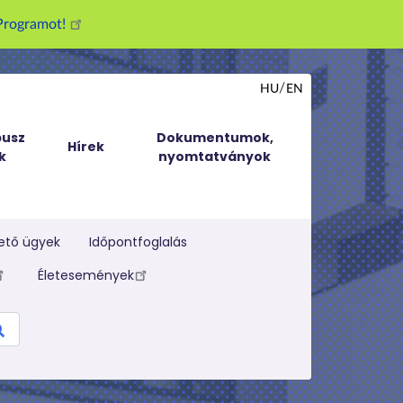
g Programot!
HU
EN
usz
Dokumentumok,
Hírek
k
nyomtatványok
ető ügyek
Időpontfoglalás
Életesemények