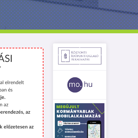
ÁSI
T
al elrendelt
ban és
je.
n az
erendezés, az
k előzetesen az