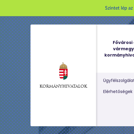
Szintet lép a
Fővárosi 
vármegy
kormányhiva
Ügyfélszolgála
KORMÁNYHIVATALOK
Kereső m
Elérhetőségek