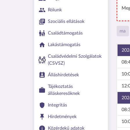
Meg
Rólunk
Szociális ellátások
ma
Családtámogatás
Lakástámogatás
202
Családvédelmi Szolgálatok
08:4
(CSVSZ)
10:0
Álláshirdetések
12:0
Tájékoztatás
álláskeresőknek
202
Integritás
08:3
Hirdetmények
10:0
Közérdekű adatok