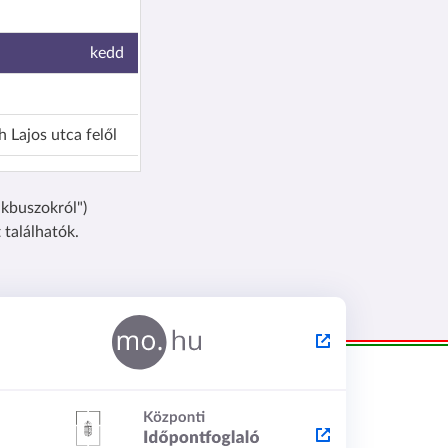
kedd
 Lajos utca felől
kbuszokról")
szerda
találhatók.
ó
hétfő
emben lévő tér