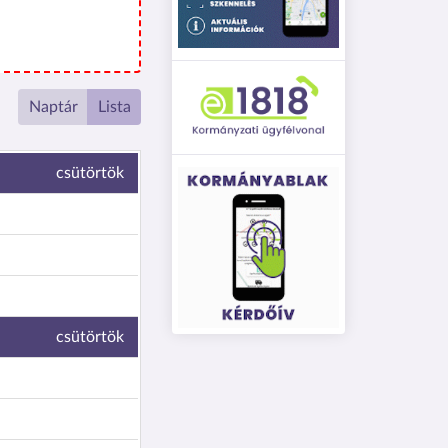
Naptár
Lista
csütörtök
csütörtök