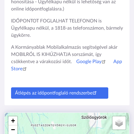
honosítása - Ügyfélkapu nélkül is lehetőség van az
online időpontfoglalásra.)
IDŐPONTOT FOGLALHAT TELEFONON is
Ügyfélkapu nélkül, a 1818-as telefonszámon, bármely
ügykörre.
A Kormányablak Mobilalkalmazás segítségével akár
MOBILRÓL IS KIHÚZHATJA sorszámát, így
csökkentve a várakozási időt.
Google Play
App
Store
Átlépés az időpontfoglaló rendszerbe
+
−