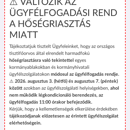
⚠️ VÁLTOZIK AZ
ÜGYFÉLFOGADÁSI REND
A HŐSÉGRIASZTÁS
MIATT
Tájékoztatjuk tisztelt Ügyfeleinket, hogy az országos
tisztifőorvos által elrendelt harmadfokú
hőségriasztásra való tekintettel
egyes
kormányablakokban és kormányhivatali
ügyfélszolgálatokon
módosul az ügyfélfogadás rendje.
⚠️
2026. augusztus 3. (hétfő) és augusztus 7. (péntek)
között
azokban az ügyfélszolgálati helyiségekben,
ahol
nem működik légkondicionáló berendezés, az
ügyfélfogadás 11:00 órakor befejeződik.
Kérjük, hogy a kellemetlenségek elkerülése érdekében
tájékozódjanak előzetesen az érintett ügyfélszolgálat
elérhetőségein.