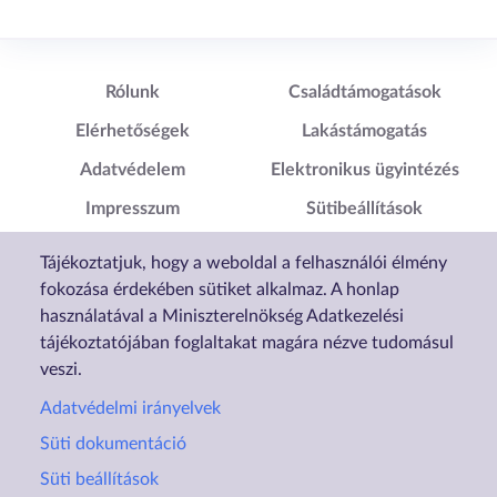
Lábléc1
Lábléc2
Rólunk
Családtámogatások
Elérhetőségek
Lakástámogatás
Adatvédelem
Elektronikus ügyintézés
Impresszum
Sütibeállítások
Akadálymentesítési
Tájékoztatjuk, hogy a weboldal a felhasználói élmény
Nyilatkozat
fokozása érdekében sütiket alkalmaz. A honlap
használatával a Miniszterelnökség Adatkezelési
tájékoztatójában foglaltakat magára nézve tudomásul
veszi.
Adatvédelmi irányelvek
Süti dokumentáció
Süti beállítások