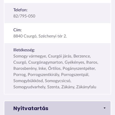
Telefon:
82/795-050
Cím:
8840 Csurgó, Széchenyi tér 2.
Illetékesség:
Somogy vármegye, Csurgói járás, Berzence,
Csurgó, Csurgónagymarton, Gyékényes, Iharos,
Iharosberény, Inke, Őrtilos, Pogányszentpéter,
Porrog, Porrogszentkirály, Porrogszentpál,
Somogybükkösd, Somogycsicsó,
Somogyudvarhely, Szenta, Zákány, Zákányfalu
Nyitvatartás