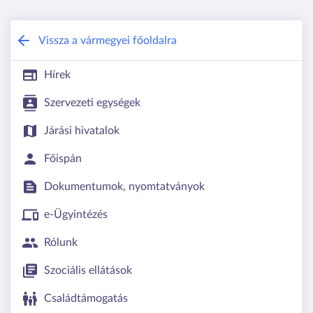
Somogy Vármegyei Kormányhivatal
Vissza a vármegyei főoldalra
Hírek
Szervezeti egységek
Járási hivatalok
Főispán
Dokumentumok, nyomtatványok
e-Ügyintézés
Rólunk
Szociális ellátások
Családtámogatás