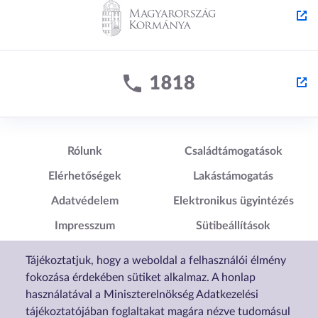
Lábléc1
Lábléc2
Rólunk
Családtámogatások
Elérhetőségek
Lakástámogatás
Adatvédelem
Elektronikus ügyintézés
Impresszum
Sütibeállítások
Akadálymentesítési
Tájékoztatjuk, hogy a weboldal a felhasználói élmény
Nyilatkozat
fokozása érdekében sütiket alkalmaz. A honlap
használatával a Miniszterelnökség Adatkezelési
tájékoztatójában foglaltakat magára nézve tudomásul