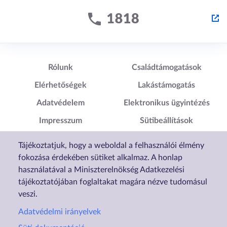
Lábléc1
Lábléc2
Rólunk
Családtámogatások
Elérhetőségek
Lakástámogatás
Adatvédelem
Elektronikus ügyintézés
Impresszum
Sütibeállítások
Akadálymentesítési
Tájékoztatjuk, hogy a weboldal a felhasználói élmény
Nyilatkozat
fokozása érdekében sütiket alkalmaz. A honlap
használatával a Miniszterelnökség Adatkezelési
tájékoztatójában foglaltakat magára nézve tudomásul
veszi.
Adatvédelmi irányelvek