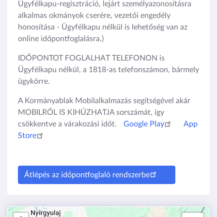
Ügyfélkapu-regisztráció, lejárt személyazonosításra
alkalmas okmányok cserére, vezetői engedély
honosítása - Ügyfélkapu nélkül is lehetőség van az
online időpontfoglalásra.)
IDŐPONTOT FOGLALHAT TELEFONON is
Ügyfélkapu nélkül, a 1818-as telefonszámon, bármely
ügykörre.
A Kormányablak Mobilalkalmazás segítségével akár
MOBILRÓL IS KIHÚZHATJA sorszámát, így
csökkentve a várakozási időt.
Google Play
App
Store
Átlépés az időpontfoglaló rendszerbe