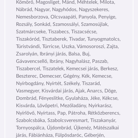
Kömörő, Magosliget, Mánd, Méhtelek, Milota,
Nábrád, Nagyar, Nagyhódos, Nagyszekeres,
Nemesborzova, Olcsvaapáti, Panyola, Penyige,
Rozsály, Sonkád, Szamossályi, Szamosújlak,
Szatmárcseke, Tiszabecs, Tiszacsécse,
Tiszakóród, Tisztaberek, Tivadar, Tunyogmatolcs,
Túristvándi, Túrricse, Uszka, Vámosoroszi, Zajta,
Zsarolyán, Ibrányi járás, Balsa, Buj,
Gávavencsellő, Ibrány, Nagyhalász, Paszab,
Tiszabercel, Tiszatelek, Kemecsei járás, Berkesz,
Beszterec, Demecser, Gégény, Kék, Kemecse,
Nyírbogdány, Nyírtét, Székely, Tiszarád,
Vasmegyer, Kisvárdai járás, Ajak, Anarcs, Döge,
Dombrád, Fényeslitke, Gyulaháza, Jéke, Kékcse,
Kisvárda, Lövőpetri, Mezőladány, Nyírkarász,
Nyírlövő, Nyírtass, Pap, Pátroha, Rétközberencs,
Szabolcsbáka, Szabolcsveresmart, Tiszakanyár,
Tornyospálca, Újdombrád, Újkenéz, Mátészalkai
járás, Fábiánháza, Fülpösdaróc, Géberjén,