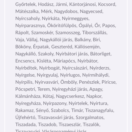
Győrtelek, Hodász, Jármi, Kántorjánosi, Kocsord,
Mátészalka, Mérk, Nagydobos, Nagyecsed,
Nyírcsaholy, Nyírkáta, Nyírmeggyes,
Nyírparasznya, Ököritófülpös, Ópályi, Őr, Papos,
Rápolt, Szamoskér, Szamosszeg, Tiborszállás,
Vaja, Vállaj, Nagykállói járás, Balkány, Biri,
Bököny, Érpatak, Geszteréd, Kállósemjén,
Nagykálló, Szakoly, Nyírbátori járás, Bátorliget,
Encsencs, Kisléta, Máriapócs, Nyírbátor,
Nyírbéltek, Nyírbogát, Nyírcsászári, Nyírderzs,
Nyírgelse, Nyírgyulaj, Nyírlugos, Nyírmihálydi,
Nyírpilis, Nyírvasvári, Ömböly, Penészlek, Piricse,
Pócspetri, Terem, Nyíregyházi járás, Apagy,
Kálmánháza, Kótaj, Nagycserkesz, Napkor,
Nyíregyháza, Nyírpazony, Nyírtelek, Nyírtura,
Rakamaz, Sényő, Szabolcs, Timár, Tiszanagyfalu,
Újfehértó, Tiszavasvári járás, Szorgalmatos,
Tiszadada, Tiszadob, Tiszaeszlár, Tiszalök,
Tiszavasvári, Vásárosnaményi járás,