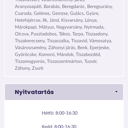
Aranyosapáti, Barabás, Beregdaróc, Beregsurány,
Csaroda, Gelénes, Gemzse, Gulács, Gyüre,
Hetefejércse, Ilk, Jánd, Kisvarsány, Lónya,
Márokpapi, Mátyus, Nagyvarsány, Nyírmada,
Olcsva, Pusztadobos, Tákos, Tarpa, Tiszaadony,
Tiszakerecseny, Tiszaszalka, Tiszavid, Vámosatya,
Vásárosnamény, Záhonyi járás, Benk, Eperjeske,
Győröcske, Komoró, Mándok, Tiszabezdéd,
Tiszamogyorós, Tiszaszentmárton, Tuzsér,
Záhony, Zsurk
Nyitvatartás
Hétfő:
8:00-16:30
Kedd:
8:00-16:30