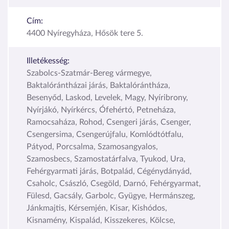
Cím:
4400 Nyíregyháza, Hősök tere 5.
Illetékesség:
Szabolcs-Szatmár-Bereg vármegye,
Baktalórántházai járás, Baktalórántháza,
Besenyőd, Laskod, Levelek, Magy, Nyíribrony,
Nyírjákó, Nyírkércs, Ófehértó, Petneháza,
Ramocsaháza, Rohod, Csengeri járás, Csenger,
Csengersima, Csengerújfalu, Komlódtótfalu,
Pátyod, Porcsalma, Szamosangyalos,
Szamosbecs, Szamostatárfalva, Tyukod, Ura,
Fehérgyarmati járás, Botpalád, Cégénydányád,
Csaholc, Császló, Csegöld, Darnó, Fehérgyarmat,
Fülesd, Gacsály, Garbolc, Gyügye, Hermánszeg,
Jánkmajtis, Kérsemjén, Kisar, Kishódos,
Kisnamény, Kispalád, Kisszekeres, Kölcse,