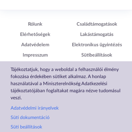
Lábléc1
Lábléc2
Rólunk
Családtámogatások
Elérhetőségek
Lakástámogatás
Adatvédelem
Elektronikus ügyintézés
Impresszum
Sütibeállítások
Akadálymentesítési
Tájékoztatjuk, hogy a weboldal a felhasználói élmény
Nyilatkozat
fokozása érdekében sütiket alkalmaz. A honlap
használatával a Miniszterelnökség Adatkezelési
tájékoztatójában foglaltakat magára nézve tudomásul
veszi.
Adatvédelmi irányelvek
Süti dokumentáció
Süti beállítások