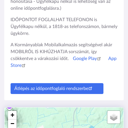
honosítása - Ügyfélkapu nélkül is lehetőség van az
online időpontfoglalásra.)
IDŐPONTOT FOGLALHAT TELEFONON is
Ügyfélkapu nélkül, a 1818-as telefonszámon, bármely
ügykörre.
A Kormányablak Mobilalkalmazás segítségével akár
MOBILRÓL IS KIHÚZHATJA sorszámát, így
csökkentve a várakozási időt.
Google Play
App
Store
Átlépés az időpontfoglaló rendszerbe
+
−