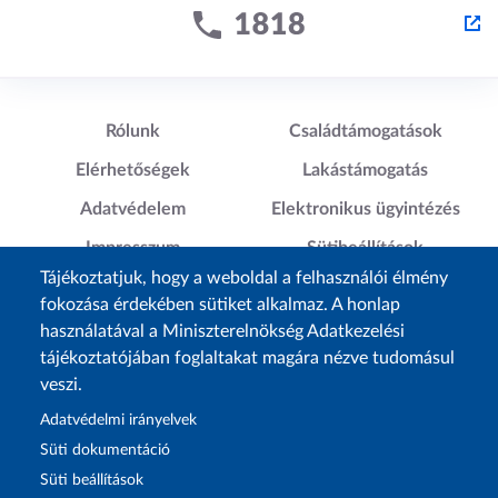
Lábléc1
Lábléc2
Rólunk
Családtámogatások
Elérhetőségek
Lakástámogatás
Adatvédelem
Elektronikus ügyintézés
Impresszum
Sütibeállítások
Tájékoztatjuk, hogy a weboldal a felhasználói élmény
Akadálymentesítési
fokozása érdekében sütiket alkalmaz. A honlap
Nyilatkozat
használatával a Miniszterelnökség Adatkezelési
tájékoztatójában foglaltakat magára nézve tudomásul
veszi.
Adatvédelmi irányelvek
Süti dokumentáció
Süti beállítások