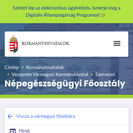
U
Szintet lép az elektronikus ügyintézés. Ismerje meg a
g
Digitális Állampolgárság Programot!
r
á
s
a
KORMÁNYHIVATALOK
t
a
r
Címlap
Kormányhivatalok
t
Veszprém Vármegyei Kormányhivatal
Szervezet
a
Népegészségügyi Főosztály
l
o
m
r
a
Veszprém Vármegyei Kormányhivatal
Vissza a vármegyei főoldalra
Hírek