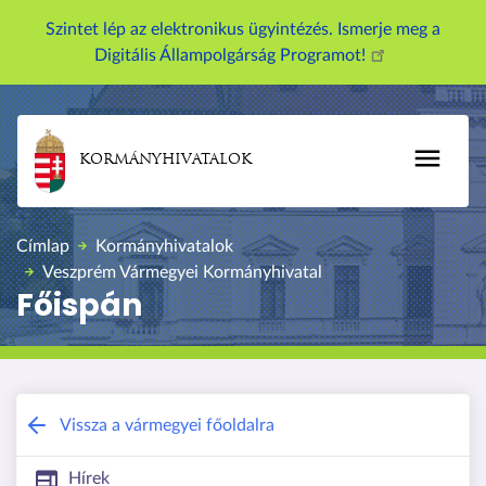
U
Szintet lép az elektronikus ügyintézés. Ismerje meg a
g
Digitális Állampolgárság Programot!
r
á
s
a
KORMÁNYHIVATALOK
t
a
r
Címlap
Kormányhivatalok
t
Veszprém Vármegyei Kormányhivatal
a
Főispán
l
o
m
r
a
Veszprém Vármegyei Kormányhivatal
Vissza a vármegyei főoldalra
Hírek