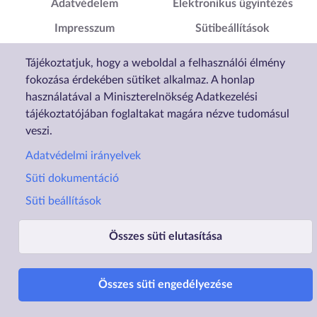
Adatvédelem
Elektronikus ügyintézés
Impresszum
Sütibeállítások
Akadálymentesítési
Tájékoztatjuk, hogy a weboldal a felhasználói élmény
Nyilatkozat
fokozása érdekében sütiket alkalmaz. A honlap
használatával a Miniszterelnökség Adatkezelési
tájékoztatójában foglaltakat magára nézve tudomásul
veszi.
Adatvédelmi irányelvek
Süti dokumentáció
Süti beállítások
Összes süti elutasítása
Üzemelteti a Lechner Nonprofit Kft. a Vidék- és Településfejlesztési Minisztérium megbízásából.
Összes süti engedélyezése