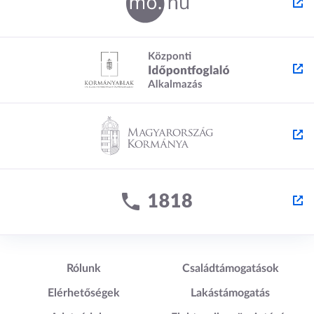
Lábléc1
Lábléc2
Rólunk
Családtámogatások
Elérhetőségek
Lakástámogatás