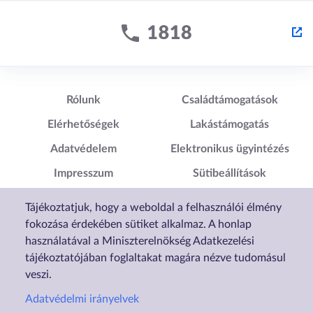
Lábléc1
Lábléc2
Rólunk
Családtámogatások
Elérhetőségek
Lakástámogatás
Adatvédelem
Elektronikus ügyintézés
Impresszum
Sütibeállítások
Akadálymentesítési
Tájékoztatjuk, hogy a weboldal a felhasználói élmény
Nyilatkozat
fokozása érdekében sütiket alkalmaz. A honlap
használatával a Miniszterelnökség Adatkezelési
tájékoztatójában foglaltakat magára nézve tudomásul
veszi.
Adatvédelmi irányelvek