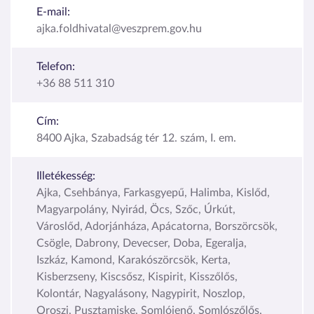
E-mail:
ajka.foldhivatal@veszprem.gov.hu
Telefon:
+36 88 511 310
Cím:
8400 Ajka, Szabadság tér 12. szám, I. em.
Illetékesség:
Ajka, Csehbánya, Farkasgyepű, Halimba, Kislőd,
Magyarpolány, Nyirád, Öcs, Szőc, Úrkút,
Városlőd, Adorjánháza, Apácatorna, Borszörcsök,
Csögle, Dabrony, Devecser, Doba, Egeralja,
Iszkáz, Kamond, Karakószörcsök, Kerta,
Kisberzseny, Kiscsősz, Kispirit, Kisszőlős,
Kolontár, Nagyalásony, Nagypirit, Noszlop,
Oroszi, Pusztamiske, Somlójenő, Somlószőlős,