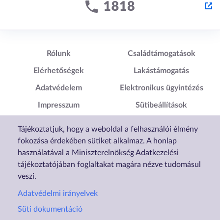
Lábléc1
Lábléc2
Rólunk
Családtámogatások
Elérhetőségek
Lakástámogatás
Adatvédelem
Elektronikus ügyintézés
Impresszum
Sütibeállítások
Akadálymentesítési
Tájékoztatjuk, hogy a weboldal a felhasználói élmény
Nyilatkozat
fokozása érdekében sütiket alkalmaz. A honlap
használatával a Miniszterelnökség Adatkezelési
tájékoztatójában foglaltakat magára nézve tudomásul
veszi.
Adatvédelmi irányelvek
Süti dokumentáció