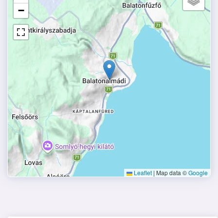
−
Leaflet
|
Map data ©
Google