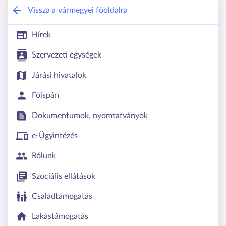
Veszprém Vármegyei Kormányhivatal
Vissza a vármegyei főoldalra
Hírek
Szervezeti egységek
Járási hivatalok
Főispán
Dokumentumok, nyomtatványok
e-Ügyintézés
Rólunk
Szociális ellátások
Családtámogatás
Lakástámogatás