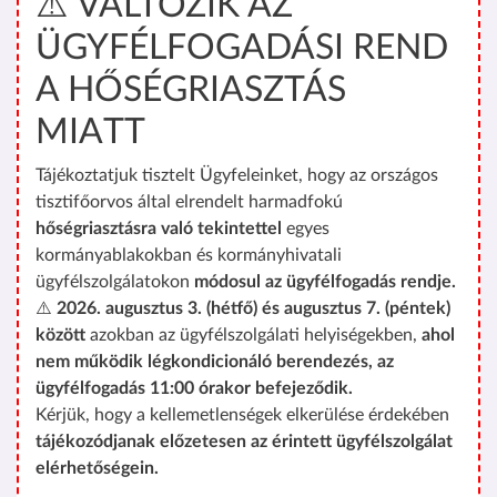
⚠️ VÁLTOZIK AZ
ÜGYFÉLFOGADÁSI REND
A HŐSÉGRIASZTÁS
MIATT
Tájékoztatjuk tisztelt Ügyfeleinket, hogy az országos
tisztifőorvos által elrendelt harmadfokú
hőségriasztásra való tekintettel
egyes
kormányablakokban és kormányhivatali
ügyfélszolgálatokon
módosul az ügyfélfogadás rendje.
⚠️
2026. augusztus 3. (hétfő) és augusztus 7. (péntek)
között
azokban az ügyfélszolgálati helyiségekben,
ahol
nem működik légkondicionáló berendezés, az
ügyfélfogadás 11:00 órakor befejeződik.
Kérjük, hogy a kellemetlenségek elkerülése érdekében
tájékozódjanak előzetesen az érintett ügyfélszolgálat
elérhetőségein.