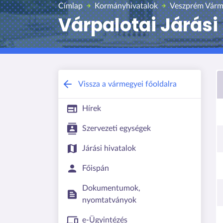
Címlap
Kormányhivatalok
Veszprém Várm
Várpalotai Járási
Vissza a vármegyei főoldalra
Hírek
Szervezeti egységek
Járási hivatalok
Főispán
Dokumentumok,
nyomtatványok
e-Ügyintézés