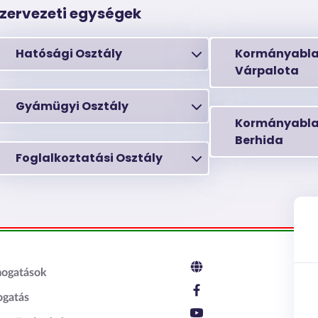
zervezeti egységek
Hatósági Osztály
Kormányabla
Várpalota
Gyámügyi Osztály
Kormányabla
Berhida
Foglalkoztatási Osztály
c2
mogatások
ogatás