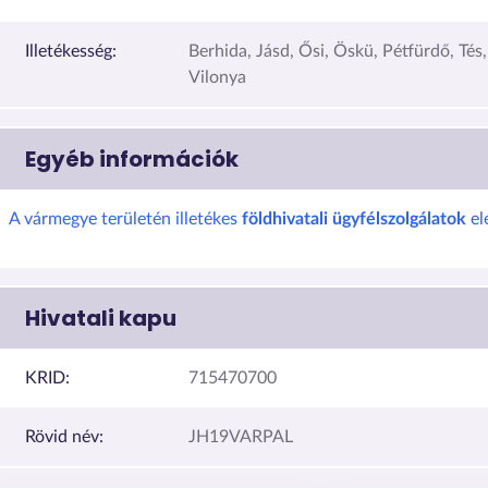
Illetékesség:
Berhida, Jásd, Ősi, Öskü, Pétfürdő, Tés,
Vilonya
Egyéb információk
A vármegye területén illetékes
földhivatali ügyfélszolgálatok
el
Hivatali kapu
KRID:
715470700
Rövid név:
JH19VARPAL