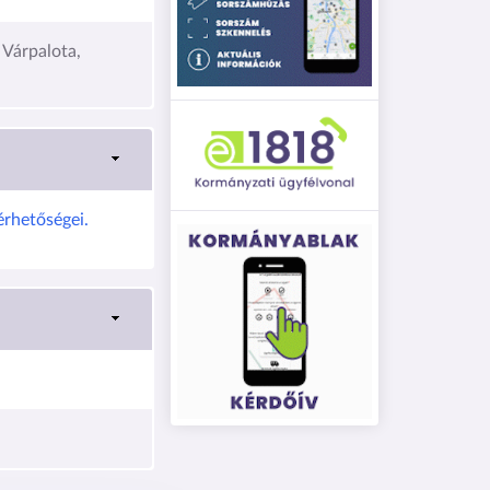
 Várpalota,
érhetőségei.