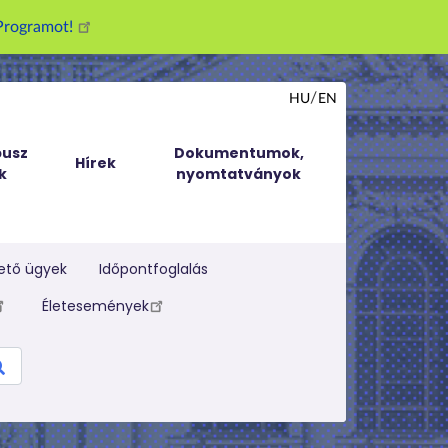
g Programot!
HU
EN
usz
Dokumentumok,
Hírek
k
nyomtatványok
ető ügyek
Időpontfoglalás
Életesemények