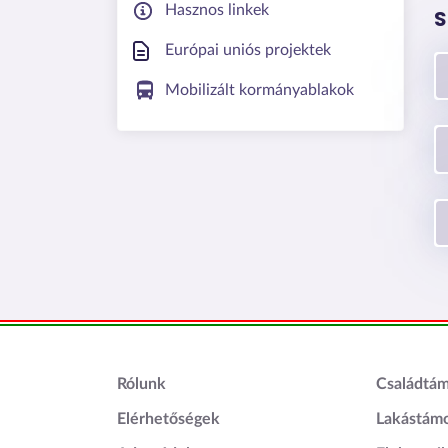
Hasznos linkek
S
Európai uniós projektek
Mobilizált kormányablakok
Lábléc1
Láblé
Rólunk
Családtá
Elérhetőségek
Lakástám