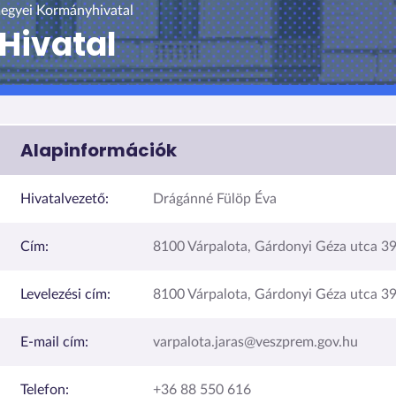
egyei Kormányhivatal
 Hivatal
Alapinformációk
Hivatalvezető:
Drágánné Fülöp Éva
Cím:
8100 Várpalota, Gárdonyi Géza utca 39
Levelezési cím:
8100 Várpalota, Gárdonyi Géza utca 39
E-mail cím:
varpalota.jaras@veszprem.gov.hu
Telefon:
+36 88 550 616