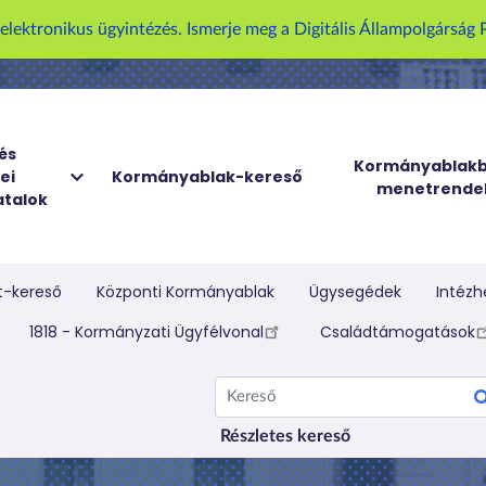
z elektronikus ügyintézés. Ismerje meg a Digitális Állampolgársá
és
Kormányablakb
ei
Kormányablak-kereső
menetrende
talok
t-kereső
Központi Kormányablak
Ügysegédek
Intézh
elletti menü
1818 - Kormányzati Ügyfélvonal
Családtámogatások
Kereső
Részletes kereső