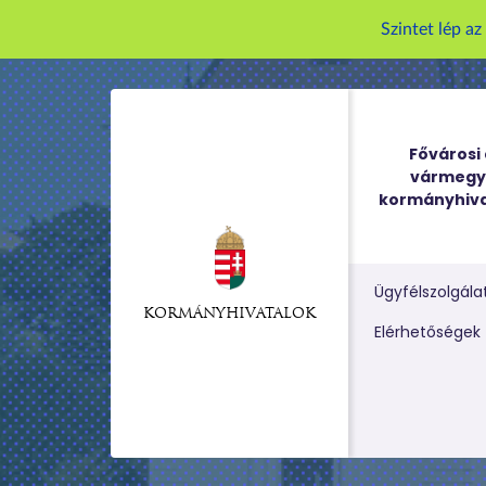
Szintet lép a
Fővárosi 
vármegy
kormányhiva
Ügyfélszolgála
KORMÁNYHIVATALOK
Kereső m
Elérhetőségek