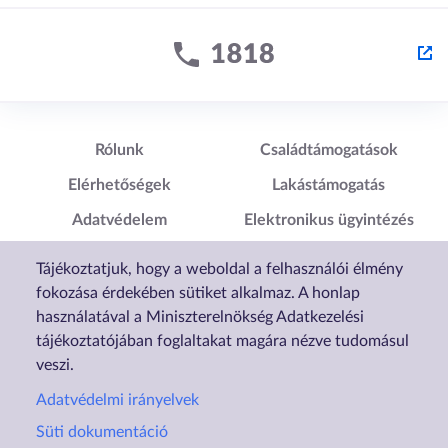
Lábléc1
Lábléc2
Rólunk
Családtámogatások
Elérhetőségek
Lakástámogatás
Adatvédelem
Elektronikus ügyintézés
Impresszum
Sütibeállítások
Tájékoztatjuk, hogy a weboldal a felhasználói élmény
Akadálymentesítési
fokozása érdekében sütiket alkalmaz. A honlap
Nyilatkozat
használatával a Miniszterelnökség Adatkezelési
tájékoztatójában foglaltakat magára nézve tudomásul
veszi.
Adatvédelmi irányelvek
Süti dokumentáció