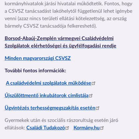
kormányhivatalok járási hivatalai működtetik. Fontos, hogy
a CSVSZ tanácsadást lakóhelytől függetlenül lehet igénybe
venni (azaz nincs területi ellátási kötelezettség, az ország
bármely CSVSZ tanácsadója felkereshető).
Borsod-Abaúj-Zemplén vármegyei Családvédelmi
Szolgálatok elérhetőségei és ügyfélfogadási rendje
Minden magyarországi CSVSZ
További fontos információk:
A családvédelmi szolgálatok működése
Újszülöttmentő inkubátorok címlistája
Ügyintézés terhességmegszakítás esetén
Gyermekek után és szociális rászorultság esetén járó
ellátások:
Családi Tudakozó
Kormány.hu