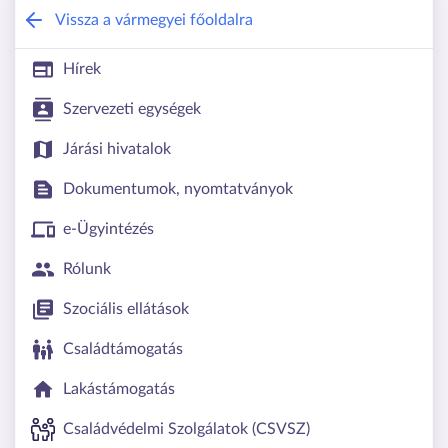
Borsod-Abaúj-Zemplén Vármegyei Kor
Vissza a vármegyei főoldalra
Hírek
Szervezeti egységek
Járási hivatalok
Dokumentumok, nyomtatványok
e-Ügyintézés
Rólunk
Szociális ellátások
Családtámogatás
Lakástámogatás
Családvédelmi Szolgálatok (CSVSZ)