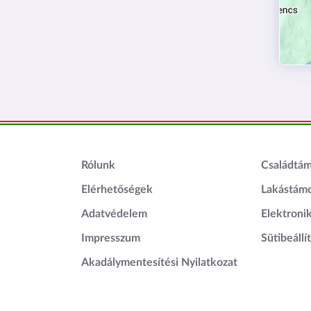
Lábléc1
Láblé
Rólunk
Családtá
Elérhetőségek
Lakástám
Adatvédelem
Elektroni
Impresszum
Sütibeállí
Akadálymentesítési Nyilatkozat