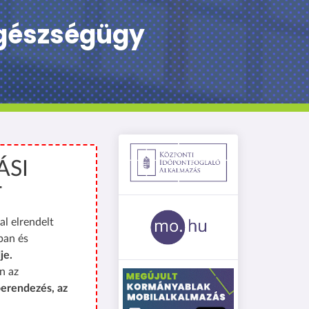
egészségügy
ÁSI
T
al elrendelt
ban és
je.
n az
erendezés, az