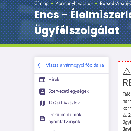
Címlap
Kormányhivatalok
Borsod-Abaúj-
Encs - Élelmiszer
Ügyfélszolgálat
Vissza a vármegyei főoldalra
⚠
Hírek
R
Szervezeti egységek
Tájé
har
Járási hivatalok
kor
Dokumentumok,
⚠️
2
nyomtatványok
ügyf
ügy