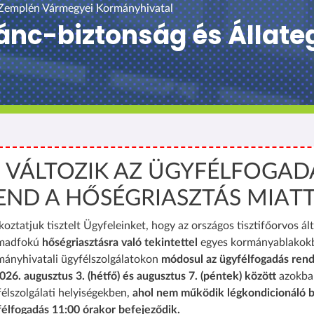
Zemplén Vármegyei Kormányhivatal
lánc-biztonság és Állat
️ VÁLTOZIK AZ ÜGYFÉLFOGAD
END A HŐSÉGRIASZTÁS MIAT
koztatjuk tisztelt Ügyfeleinket, hogy az országos tisztifőorvos ált
madfokú
hőségriasztásra való tekintettel
egyes kormányablakok
mányhivatali ügyfélszolgálatokon
módosul az ügyfélfogadás rend
026. augusztus 3. (hétfő) és augusztus 7. (péntek) között
azokba
élszolgálati helyiségekben,
ahol nem működik légkondicionáló b
félfogadás 11:00 órakor befejeződik.