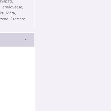
gyapáti,
 Hernádvécse,
tka, Méra,
szend, Szemere