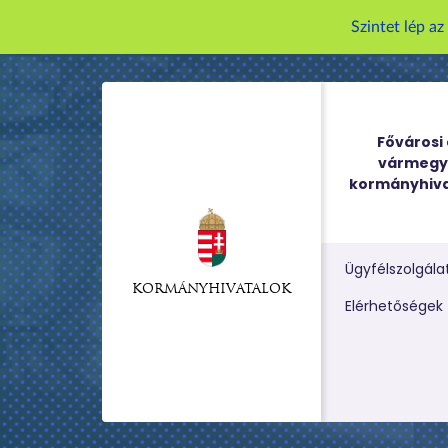
Szintet lép a
Fővárosi 
vármegy
kormányhiva
Ügyfélszolgála
KORMÁNYHIVATALOK
Kereső m
Elérhetőségek