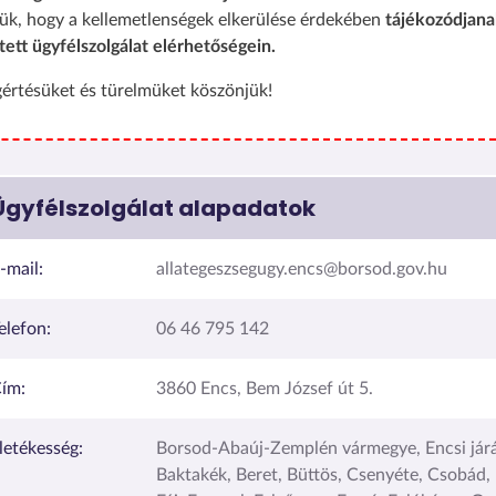
ük, hogy a kellemetlenségek elkerülése érdekében
tájékozódjana
tett ügyfélszolgálat elérhetőségein.
értésüket és türelmüket köszönjük!
Ügyfélszolgálat alapadatok
-mail:
allategeszsegugy.encs@borsod.gov.hu
elefon:
06 46 795 142
ím:
3860 Encs, Bem József út 5.
lletékesség:
Borsod-Abaúj-Zemplén vármegye, Encsi járá
Baktakék, Beret, Büttös, Csenyéte, Csobád,