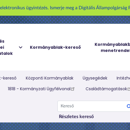
U
z elektronikus ügyintézés. Ismerje meg a Digitális Állampolgársá
g
r
á
s
a
és
Kormányablakb
ei
Kormányablak-kereső
t
menetrende
talok
a
r
t
a
t-kereső
Központi Kormányablak
Ügysegédek
Intézh
l
elletti menü
1818 - Kormányzati Ügyfélvonal
Családtámogatások
o
m
Kereső
r
a
Részletes kereső