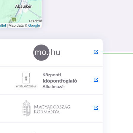
flet
|
Map data ©
Google