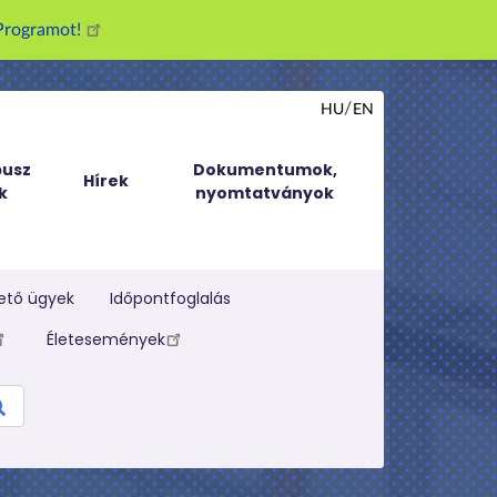
g Programot!
HU
EN
usz
Dokumentumok,
Hírek
k
nyomtatványok
ető ügyek
Időpontfoglalás
Életesemények