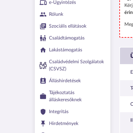
e-Ügyintézés
Kérj
érin
Rólunk
Meg
Szociális ellátások
Családtámogatás
Lakástámogatás
Családvédelmi Szolgálatok
(CSVSZ)
E
Álláshirdetések
T
Tájékoztatás
álláskeresőknek
C
Integritás
I
Hirdetmények