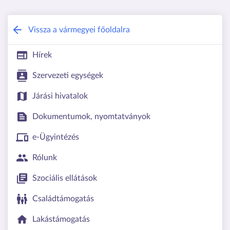
Borsod-Abaúj-Zemplén Vármegyei Kor
Vissza a vármegyei főoldalra
Hírek
Szervezeti egységek
Járási hivatalok
Dokumentumok, nyomtatványok
e-Ügyintézés
Rólunk
Szociális ellátások
Családtámogatás
Lakástámogatás