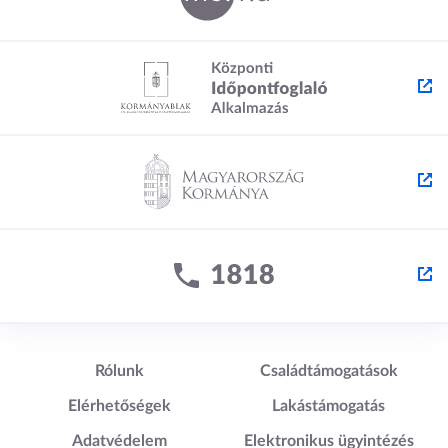
Lábléc1
Lábléc2
Rólunk
Családtámogatások
Elérhetőségek
Lakástámogatás
Adatvédelem
Elektronikus ügyintézés