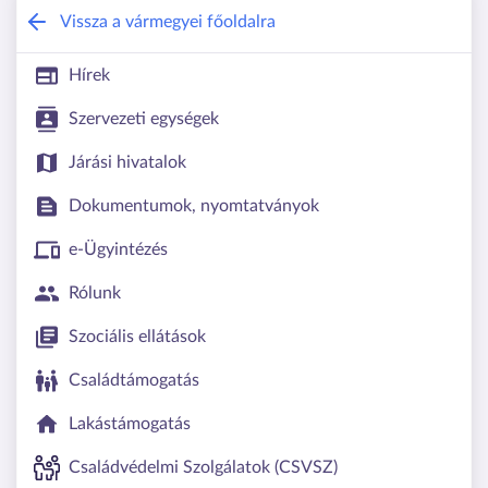
Borsod-Abaúj-Zemplén Vármegyei Kor
Vissza a vármegyei főoldalra
Hírek
Szervezeti egységek
Járási hivatalok
Dokumentumok, nyomtatványok
e-Ügyintézés
Rólunk
Szociális ellátások
Családtámogatás
Lakástámogatás
Családvédelmi Szolgálatok (CSVSZ)