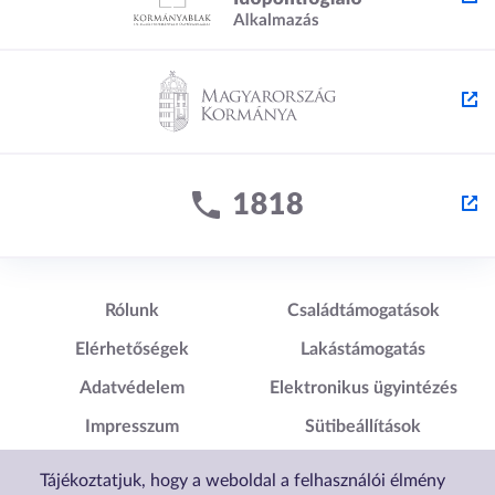
Lábléc1
Lábléc2
Rólunk
Családtámogatások
Elérhetőségek
Lakástámogatás
Adatvédelem
Elektronikus ügyintézés
Impresszum
Sütibeállítások
Akadálymentesítési
Tájékoztatjuk, hogy a weboldal a felhasználói élmény
Nyilatkozat