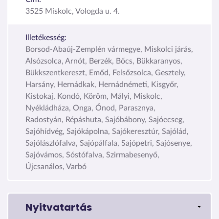
3525 Miskolc, Vologda u. 4.
Illetékesség:
Borsod-Abaúj-Zemplén vármegye, Miskolci járás,
Alsózsolca, Arnót, Berzék, Bőcs, Bükkaranyos,
Bükkszentkereszt, Emőd, Felsőzsolca, Gesztely,
Harsány, Hernádkak, Hernádnémeti, Kisgyőr,
Kistokaj, Kondó, Köröm, Mályi, Miskolc,
Nyékládháza, Onga, Ónod, Parasznya,
Radostyán, Répáshuta, Sajóbábony, Sajóecseg,
Sajóhídvég, Sajókápolna, Sajókeresztúr, Sajólád,
Sajólászlófalva, Sajópálfala, Sajópetri, Sajósenye,
Sajóvámos, Sóstófalva, Szirmabesenyő,
Újcsanálos, Varbó
Nyitvatartás