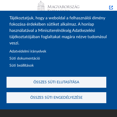
Tájékoztatjuk, hogy a weboldal a felhasználói élmény
fokozása érdekében sütiket alkalmaz. A honlap
használatával a Miniszterelnökség Adatkezelési
tájékoztatójában foglaltakat magára nézve tudomásul
veszi.
Adatvédelmi irányelvek
Lábléc1
Lábléc2
Rólunk
Családtámogatások
Süti dokumentáció
Süti beállítások
Elérhetőségek
Lakástámogatás
Adatvédelem
Elektronikus ügyintézés
ÖSSZES SÜTI ELUTASÍTÁSA
Impresszum
Sütibeállítások
Akadálymentesítési
ÖSSZES SÜTI ENGEDÉLYEZÉSE
Nyilatkozat