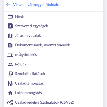
Borsod-Abaúj-Zemplén Vármegyei Kor
Vissza a vármegyei főoldalra
Hírek
Szervezeti egységek
Járási hivatalok
Dokumentumok, nyomtatványok
e-Ügyintézés
Rólunk
Szociális ellátások
Családtámogatás
Lakástámogatás
Családvédelmi Szolgálatok (CSVSZ)