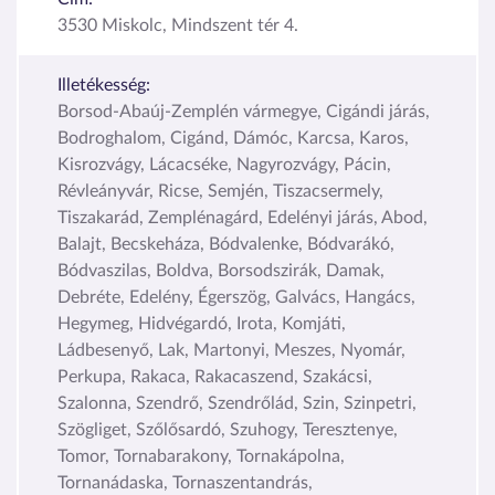
3530 Miskolc, Mindszent tér 4.
Illetékesség:
Borsod-Abaúj-Zemplén vármegye, Cigándi járás,
Bodroghalom, Cigánd, Dámóc, Karcsa, Karos,
Kisrozvágy, Lácacséke, Nagyrozvágy, Pácin,
Révleányvár, Ricse, Semjén, Tiszacsermely,
Tiszakarád, Zemplénagárd, Edelényi járás, Abod,
Balajt, Becskeháza, Bódvalenke, Bódvarákó,
Bódvaszilas, Boldva, Borsodszirák, Damak,
Debréte, Edelény, Égerszög, Galvács, Hangács,
Hegymeg, Hidvégardó, Irota, Komjáti,
Ládbesenyő, Lak, Martonyi, Meszes, Nyomár,
Perkupa, Rakaca, Rakacaszend, Szakácsi,
Szalonna, Szendrő, Szendrőlád, Szin, Szinpetri,
Szögliget, Szőlősardó, Szuhogy, Teresztenye,
Tomor, Tornabarakony, Tornakápolna,
Tornanádaska, Tornaszentandrás,