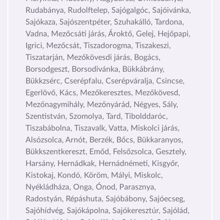
Rudabánya, Rudolftelep, Sajógalgóc, Sajóivánka,
Sajókaza, Sajószentpéter, Szuhakálló, Tardona,
Vadna, Mezőcsáti járás, Ároktő, Gelej, Hejőpapi,
Igrici, Mezőcsát, Tiszadorogma, Tiszakeszi,
Tiszatarján, Mezőkövesdi járás, Bogács,
Borsodgeszt, Borsodivánka, Bükkábrány,
Bükkzsérc, Cserépfalu, Cserépváralja, Csincse,
Egerlövő, Kács, Mezőkeresztes, Mezőkövesd,
Mezőnagymihály, Mezőnyárád, Négyes, Sály,
Szentistván, Szomolya, Tard, Tibolddaróc,
Tiszabábolna, Tiszavalk, Vatta, Miskolci járás,
Alsózsolca, Arnót, Berzék, Bőcs, Bükkaranyos,
Bükkszentkereszt, Emőd, Felsőzsolca, Gesztely,
Harsány, Hernádkak, Hernádnémeti, Kisgyőr,
Kistokaj, Kondó, Köröm, Mályi, Miskolc,
Nyékládháza, Onga, Ónod, Parasznya,
Radostyán, Répáshuta, Sajóbábony, Sajóecseg,
Sajóhídvég, Sajókápolna, Sajókeresztúr, Sajólád,