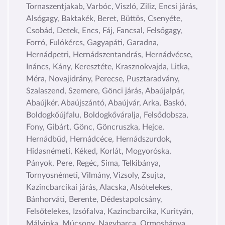
Tornaszentjakab, Varbóc, Viszló, Ziliz, Encsi járás,
Alsógagy, Baktakék, Beret, Büttös, Csenyéte,
Csobád, Detek, Encs, Fáj, Fancsal, Felsőgagy,
Forró, Fulókércs, Gagyapáti, Garadna,
Hernádpetri, Hernádszentandrás, Hernádvécse,
Ináncs, Kány, Keresztéte, Krasznokvajda, Litka,
Méra, Novajidrány, Perecse, Pusztaradvány,
Szalaszend, Szemere, Gönci járás, Abaújalpár,
Abaújkér, Abaújszántó, Abaújvár, Arka, Baskó,
Boldogkőújfalu, Boldogkőváralja, Felsődobsza,
Fony, Gibárt, Gönc, Göncruszka, Hejce,
Hernádbűd, Hernádcéce, Hernádszurdok,
Hidasnémeti, Kéked, Korlát, Mogyoróska,
Pányok, Pere, Regéc, Sima, Telkibánya,
Tornyosnémeti, Vilmány, Vizsoly, Zsujta,
Kazincbarcikai járás, Alacska, Alsótelekes,
Bánhorváti, Berente, Dédestapolcsány,
Felsőtelekes, Izsófalva, Kazincbarcika, Kurityán,
Mályinka, Múcsony, Nagybarca, Ormosbánya,