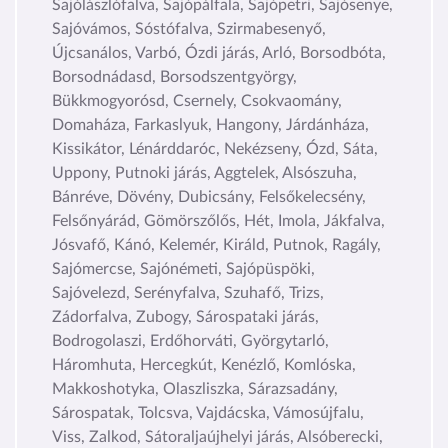
Sajólászlófalva, Sajópálfala, Sajópetri, Sajósenye,
Sajóvámos, Sóstófalva, Szirmabesenyő,
Újcsanálos, Varbó, Ózdi járás, Arló, Borsodbóta,
Borsodnádasd, Borsodszentgyörgy,
Bükkmogyorósd, Csernely, Csokvaomány,
Domaháza, Farkaslyuk, Hangony, Járdánháza,
Kissikátor, Lénárddaróc, Nekézseny, Ózd, Sáta,
Uppony, Putnoki járás, Aggtelek, Alsószuha,
Bánréve, Dövény, Dubicsány, Felsőkelecsény,
Felsőnyárád, Gömörszőlős, Hét, Imola, Jákfalva,
Jósvafő, Kánó, Kelemér, Királd, Putnok, Ragály,
Sajómercse, Sajónémeti, Sajópüspöki,
Sajóvelezd, Serényfalva, Szuhafő, Trizs,
Zádorfalva, Zubogy, Sárospataki járás,
Bodrogolaszi, Erdőhorváti, Györgytarló,
Háromhuta, Hercegkút, Kenézlő, Komlóska,
Makkoshotyka, Olaszliszka, Sárazsadány,
Sárospatak, Tolcsva, Vajdácska, Vámosújfalu,
Viss, Zalkod, Sátoraljaújhelyi járás, Alsóberecki,