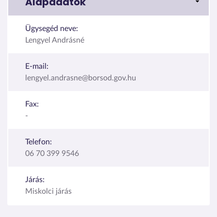
Alapadatok
Ügysegéd neve:
Lengyel Andrásné
E-mail:
lengyel.andrasne@borsod.gov.hu
Fax:
-
Telefon:
06 70 399 9546
Járás:
Miskolci járás