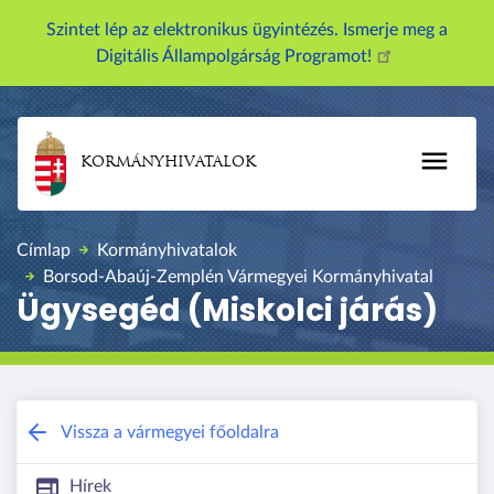
U
Szintet lép az elektronikus ügyintézés. Ismerje meg a
g
Digitális Állampolgárság Programot!
r
á
s
a
KORMÁNYHIVATALOK
t
a
r
Címlap
Kormányhivatalok
t
Borsod-Abaúj-Zemplén Vármegyei Kormányhivatal
a
Ügysegéd (Miskolci járás)
l
o
m
r
a
Borsod-Abaúj-Zemplén Vármegyei Kor
Vissza a vármegyei főoldalra
Hírek