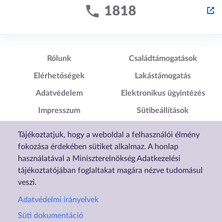
Lábléc1
Lábléc2
Rólunk
Családtámogatások
Elérhetőségek
Lakástámogatás
Adatvédelem
Elektronikus ügyintézés
Impresszum
Sütibeállítások
Akadálymentesítési
Tájékoztatjuk, hogy a weboldal a felhasználói élmény
Nyilatkozat
fokozása érdekében sütiket alkalmaz. A honlap
használatával a Miniszterelnökség Adatkezelési
tájékoztatójában foglaltakat magára nézve tudomásul
veszi.
Adatvédelmi irányelvek
Süti dokumentáció