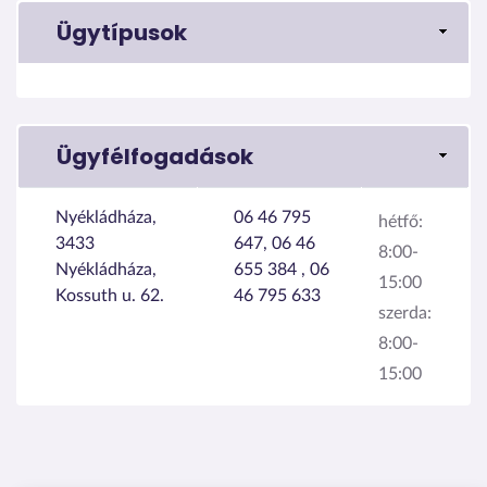
Ügytípusok
Ügyfélfogadások
Nyékládháza,
06 46 795
hétfő:
3433
647, 06 46
8:00-
Nyékládháza,
655 384 , 06
15:00
Kossuth u. 62.
46 795 633
szerda:
8:00-
15:00