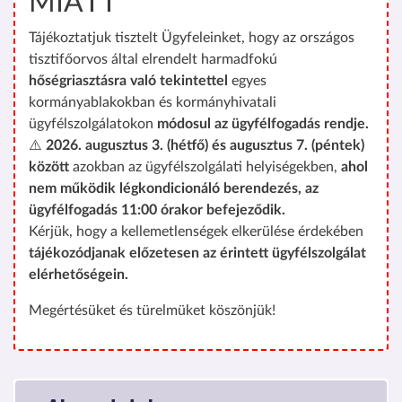
MIATT
Tájékoztatjuk tisztelt Ügyfeleinket, hogy az országos
tisztifőorvos által elrendelt harmadfokú
hőségriasztásra való tekintettel
egyes
kormányablakokban és kormányhivatali
ügyfélszolgálatokon
módosul az ügyfélfogadás rendje.
⚠️
2026. augusztus 3. (hétfő) és augusztus 7. (péntek)
között
azokban az ügyfélszolgálati helyiségekben,
ahol
nem működik légkondicionáló berendezés, az
ügyfélfogadás 11:00 órakor befejeződik.
Kérjük, hogy a kellemetlenségek elkerülése érdekében
tájékozódjanak előzetesen az érintett ügyfélszolgálat
elérhetőségein.
Megértésüket és türelmüket köszönjük!