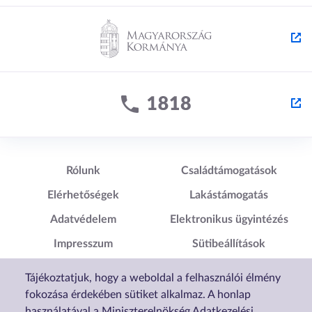
Lábléc1
Lábléc2
Rólunk
Családtámogatások
Elérhetőségek
Lakástámogatás
Adatvédelem
Elektronikus ügyintézés
Impresszum
Sütibeállítások
Akadálymentesítési
Tájékoztatjuk, hogy a weboldal a felhasználói élmény
Nyilatkozat
fokozása érdekében sütiket alkalmaz. A honlap
használatával a Miniszterelnökség Adatkezelési