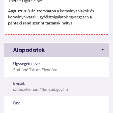
Tisztelt Ügyfeleink!
Augusztus 8-án szombaton
a kormányablakok és
kormányhivatali ügyfélszolgálatok egységesen
a
pénteki rend szerint tartanak nyitva.
Alapadatok
Ügysegéd neve:
Szabóné Takács Eleonóra
E-mail:
szabo.eleonora@borsod.gov.hu
Fax:
-