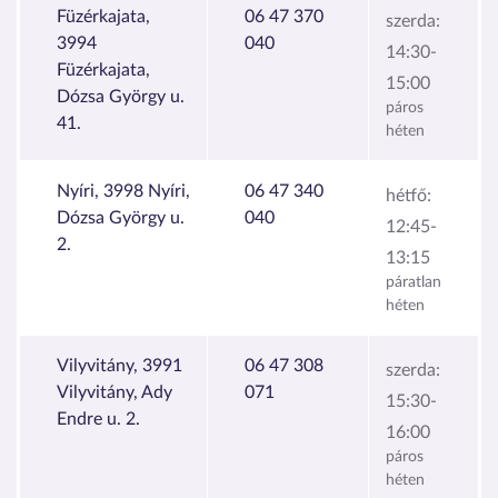
Füzérkajata,
06 47 370
szerda:
3994
040
14:30-
Füzérkajata,
15:00
Dózsa György u.
páros
41.
héten
Nyíri, 3998 Nyíri,
06 47 340
hétfő:
Dózsa György u.
040
12:45-
2.
13:15
páratlan
héten
Vilyvitány, 3991
06 47 308
szerda:
Vilyvitány, Ady
071
15:30-
Endre u. 2.
16:00
páros
héten