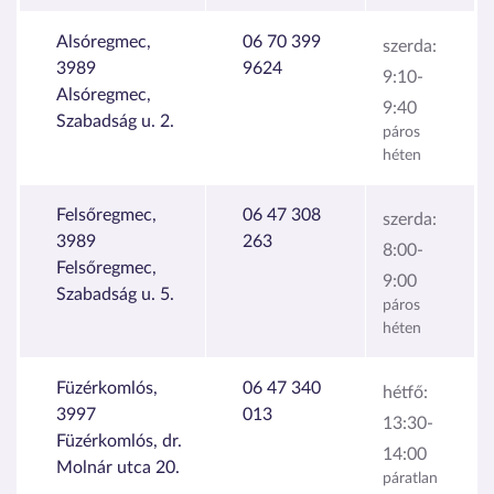
Alsóregmec,
06 70 399
szerda:
3989
9624
9:10-
Alsóregmec,
9:40
Szabadság u. 2.
páros
héten
Felsőregmec,
06 47 308
szerda:
3989
263
8:00-
Felsőregmec,
9:00
Szabadság u. 5.
páros
héten
Füzérkomlós,
06 47 340
hétfő:
3997
013
13:30-
Füzérkomlós, dr.
14:00
Molnár utca 20.
páratlan