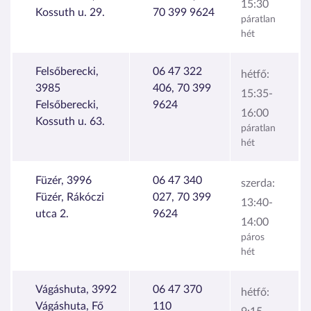
15:30
Kossuth u. 29.
70 399 9624
páratlan
hét
Felsőberecki,
06 47 322
hétfő:
3985
406, 70 399
15:35-
Felsőberecki,
9624
16:00
Kossuth u. 63.
páratlan
hét
Füzér, 3996
06 47 340
szerda:
Füzér, Rákóczi
027, 70 399
13:40-
utca 2.
9624
14:00
páros
hét
Vágáshuta, 3992
06 47 370
hétfő:
Vágáshuta, Fő
110