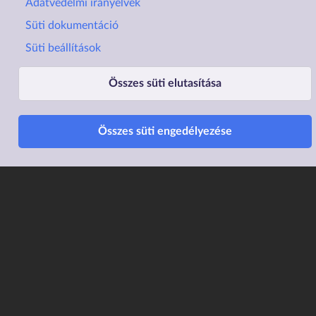
Adatvédelmi irányelvek
Süti dokumentáció
Süti beállítások
Lábléc1
Lábléc2
Rólunk
Családtámogatások
Összes süti elutasítása
Elérhetőségek
Lakástámogatás
Összes süti engedélyezése
Adatvédelem
Elektronikus ügyintézés
Impresszum
Sütibeállítások
Akadálymentesítési
Nyilatkozat