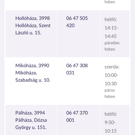
héten
Hollóháza, 3998
06 47 505
hétfő:
Hollóháza, Szent
420
14:15-
László u. 15.
14:45
páratlan
héten
Mikóháza, 3990
06 47 308
szerda:
Mikóháza,
031
10:00-
Szabadság u. 10.
10:30
páros
héten
Pálháza, 3994
06 47 370
hétfő:
Pálháza, Dózsa
001
9:50-
György u. 151.
10:15