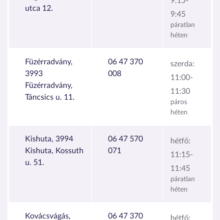
9:15-
utca 12.
9:45
páratlan
héten
Füzérradvány,
06 47 370
szerda:
3993
008
11:00-
Füzérradvány,
11:30
Táncsics u. 11.
páros
héten
Kishuta, 3994
06 47 570
hétfő:
Kishuta, Kossuth
071
11:15-
u. 51.
11:45
páratlan
héten
Kovácsvágás,
06 47 370
hétfő: