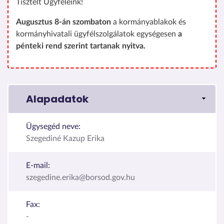
Tisztelt Ügyfeleink!
Augusztus 8-án szombaton
a kormányablakok és
kormányhivatali ügyfélszolgálatok egységesen
a
pénteki rend szerint tartanak nyitva.
Alapadatok
Ügysegéd neve:
Szegediné Kazup Erika
E-mail:
szegedine.erika@borsod.gov.hu
Fax:
-