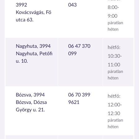
3992
043
8:00-
Kovácsvágás, Fő
9:00
utca 63.
páratlan
héten
Nagyhuta, 3994
06 47 370
hétfő:
Nagyhuta, Petőfi
099
10:30-
u. 10.
11:00
páratlan
héten
Bózsva, 3994
06 70 399
hétfő:
Bózsva, Dózsa
9621
12:00-
György u. 21.
12:30
páratlan
héten