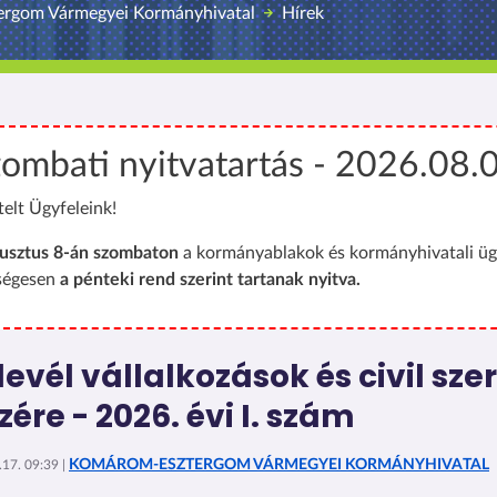
rgom Vármegyei Kormányhivatal
Hírek
ombati nyitvatartás - 2026.08.
telt Ügyfeleink!
usztus 8-án szombaton
a kormányablakok és kormányhivatali üg
ségesen
a pénteki rend szerint tartanak nyitva.
levél vállalkozások és civil sz
zére - 2026. évi I. szám
KOMÁROM-ESZTERGOM VÁRMEGYEI KORMÁNYHIVATAL
17. 09:39 |