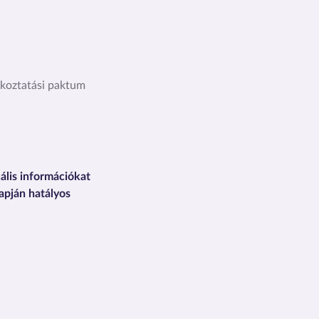
lkoztatási paktum
ális információkat
apján hatályos