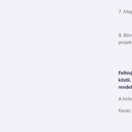
7. Meg
8. Bőv
projek
Felhív
közöl,
rende
A hírl
Forrás