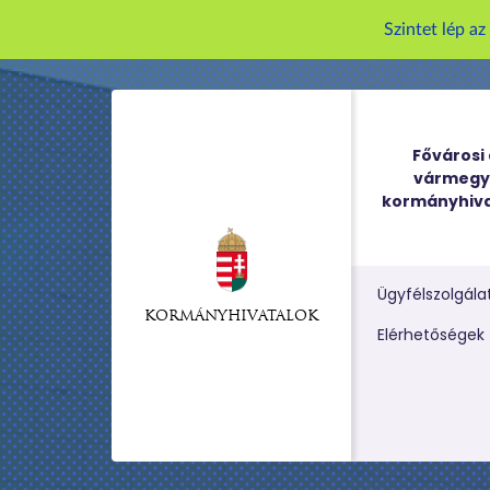
Szintet lép a
Fővárosi 
vármegy
kormányhiva
Ügyfélszolgála
KORMÁNYHIVATALOK
Kereső m
Elérhetőségek