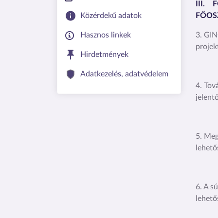
III.
Közérdekű adatok
FŐOSZ
Hasznos linkek
3. GIN
projek
Hirdetmények
Adatkezelés, adatvédelem
4. Tov
jelent
5. Meg
lehető
6. A s
lehető