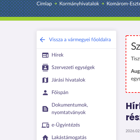
Címlap
Kormányhivatalok
Komárom-Eszte
Vissza a vármegyei főoldalra
Sz
Hírek
Tisz
Szervezeti egységek
Aug
egy
Járási hivatalok
Főispán
Hír
Dokumentumok,
nyomtatványok
rés
e-Ügyintézés
2026.02.
Lakástámogatás