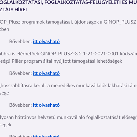
 FOGLALKOZTATÁSI, FOGLALKOZTATÁS-FELÜGYELETI ÉS 
TÁLY HÍREI
OP_Plusz programok támogatásai, újdonságok a GINOP_PLUSZ-4
tben
Bővebben:
itt olvasható
ábbra is elérhetőek GINOP_PLUSZ-3.2.1-21-2021-0001 kódszámú
őségű Pillér program által nyújtott támogatási lehetőségek
Bővebben:
itt olvasható
hosszabbításra került a menedékes munkavállalók lakhatási tá
sége
Bővebben:
itt olvasható
úlyosan hátrányos helyzetű munkavállaló foglalkoztatását előseg
ségek