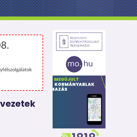
08.
yfélszolgálatok
ervezetek