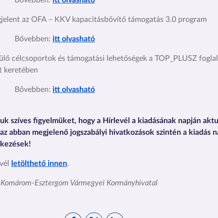
Bővebben:
itt olvasható
jelent az OFA – KKV kapacitásbővítő támogatás 3.0 program
Bővebben:
itt olvasható
ülő célcsoportok és támogatási lehetőségek a TOP_PLUSZ fogla
t keretében
Bővebben:
itt olvasható
juk szíves figyelmüket, hogy a Hírlevél a kiadásának napján aktu
 az abban megjelenő jogszabályi hivatkozások szintén a kiadás n
lkezések!
evél
letölthető innen
.
: Komárom-Esztergom Vármegyei Kormányhivatal