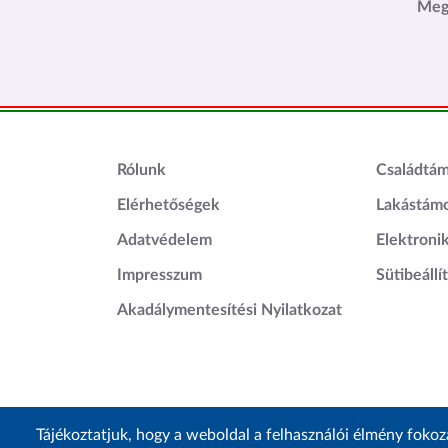
Meg
Lábléc1
Láblé
Rólunk
Családtá
Elérhetőségek
Lakástám
Adatvédelem
Elektroni
Impresszum
Sütibeállí
Akadálymentesítési Nyilatkozat
Tájékoztatjuk, hogy a weboldal a felhasználói élmény foko