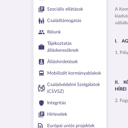
Szociális ellátások
A Kom
kiadv
Családtámogatás
vállal
Rólunk
I. AG
Tájékoztatás
álláskeresőknek
1. Pál
Álláshirdetések
Bő
Mobilizált kormányablakok
II. K
Családvédelmi Szolgálatok
HÍREI
(CSVSZ)
2. Fog
Integritás
Hírlevelek
Európai uniós projektek