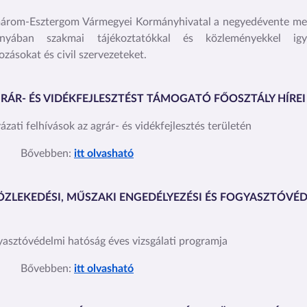
árom-Esztergom Vármegyei Kormányhivatal a negyedévente meg
ányában szakmai tájékoztatókkal és közleményekkel igy
kozásokat és civil szervezeteket.
RÁR- ÉS VIDÉKFEJLESZTÉST TÁMOGATÓ FŐOSZTÁLY HÍREI
yázati felhívások az agrár- és vidékfejlesztés területén
vebben:
itt olvasható
ÖZLEKEDÉSI, MŰSZAKI ENGEDÉLYEZÉSI ÉS FOGYASZTÓVÉ
yasztóvédelmi hatóság éves vizsgálati programja
Bővebben:
itt olvasható