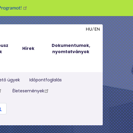
g Programot!
HU
EN
usz
Dokumentumok,
Hírek
k
nyomtatványok
ető ügyek
Időpontfoglalás
Életesemények