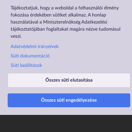
e
g
Tájékoztatjuk, hogy a weboldal a felhasználói élmény
g
fokozása érdekében sütiket alkalmaz. A honlap
használatával a Miniszterelnökség Adatkezelési
tájékoztatójában foglaltakat magára nézve tudomásul
veszi.
Adatvédelmi irányelvek
Süti dokumentáció
Süti beállítások
Összes süti elutasítása
Lábléc1
Lábléc2
Rólunk
Családtámogatások
Összes süti engedélyezése
Elérhetőségek
Lakástámogatás
Adatvédelem
Elektronikus ügyintézés
Impresszum
Sütibeállítások