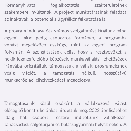
Kormányhivatal foglalkoztatási szakterületének
szakemberei nyújtanak. A projekt munkatársainak feladata
az inaktívak, a potenciális ügyfélkör felkutatása is.
A program indulása óta számos szolgáltatást kínálunk mind
egyéni, mind pedig csoportos formában, a programba
vonást megelőzően csakúgy, mint az egyéni program
folyamán. A szolgáltatások célja, hogy a résztvevőket a
nekik legmegfelelőbb képzések, munkavállalási lehetőségek
irányába orientáljuk, támogassuk a vállalt programelemek
végig vitelét, a támogatás nélküli, hosszútávú
munkaerőpiaci elhelyezkedést megcélozva.
Támogatásaink közül elsőként a vállalkozóvá válást
elősegítő konstrukciónkat hirdettük meg. 2023 áprilisától ez
idáig hat csoport részére indítottunk vállalkozási
tanácsadást salgótarjáni és balassagyarmati helyszíneken. A