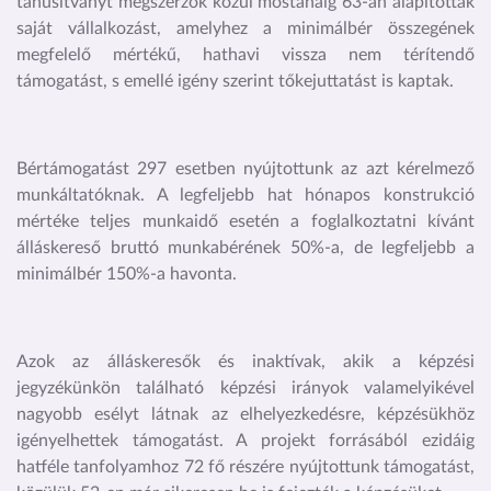
tanúsítványt megszerzők közül mostanáig 63-an alapítottak
saját vállalkozást, amelyhez a minimálbér összegének
megfelelő mértékű, hathavi vissza nem térítendő
támogatást, s emellé igény szerint tőkejuttatást is kaptak.
Bértámogatást 297 esetben nyújtottunk az azt kérelmező
munkáltatóknak. A legfeljebb hat hónapos konstrukció
mértéke teljes munkaidő esetén a foglalkoztatni kívánt
álláskereső bruttó munkabérének 50%-a, de legfeljebb a
minimálbér 150%-a havonta.
Azok az álláskeresők és inaktívak, akik a képzési
jegyzékünkön található képzési irányok valamelyikével
nagyobb esélyt látnak az elhelyezkedésre, képzésükhöz
igényelhettek támogatást. A projekt forrásából ezidáig
hatféle tanfolyamhoz 72 fő részére nyújtottunk támogatást,