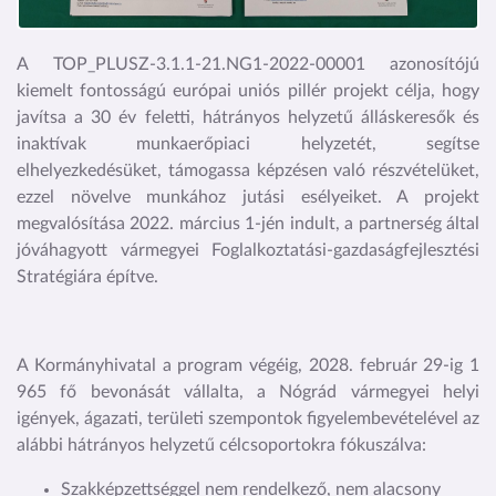
A TOP_PLUSZ-3.1.1-21.NG1-2022-00001 azonosítójú
kiemelt fontosságú európai uniós pillér projekt célja, hogy
javítsa a 30 év feletti, hátrányos helyzetű álláskeresők és
inaktívak munkaerőpiaci helyzetét, segítse
elhelyezkedésüket, támogassa képzésen való részvételüket,
ezzel növelve munkához jutási esélyeiket. A projekt
megvalósítása 2022. március 1-jén indult, a partnerség által
jóváhagyott vármegyei Foglalkoztatási-gazdaságfejlesztési
Stratégiára építve.
A Kormányhivatal a program végéig, 2028. február 29-ig 1
965 fő bevonását vállalta, a Nógrád vármegyei helyi
igények, ágazati, területi szempontok figyelembevételével az
alábbi hátrányos helyzetű célcsoportokra fókuszálva:
Szakképzettséggel nem rendelkező, nem alacsony