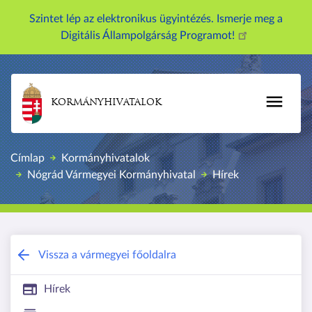
U
Szintet lép az elektronikus ügyintézés. Ismerje meg a
g
Digitális Állampolgárság Programot!
r
á
s
a
KORMÁNYHIVATALOK
t
a
r
Címlap
Kormányhivatalok
t
Nógrád Vármegyei Kormányhivatal
Hírek
a
l
o
m
r
Nógrád Vármegyei Kormányhivatal
Vissza a vármegyei főoldalra
a
Hírek