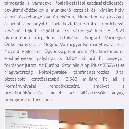
támogatja a vármegyei foglalkoztatási-gazdaságfejlesztési
együttműködéseket a munkaerő-kereslet és -kínálat helyi
szintű összehangolása érdekében, kiemelten az országos
átlagnál alacsonyabb foglalkoztatási szinttel rendelkező,
kevésbé fejlett régiókban és vármegyékben. A
2021
októberében megjelent felhívásra
Nógrád Vármegye
Önkormányzata, a Nógrád Vármegyei Kormányhivatal és a
Nógrádi Fejlesztési Ügynökség Nonprofit Kft. konzorciuma
eredményesen pályázott, s
3,204 milliárd Ft összegű
forráshoz
jutott
. Az Európai Szociális Alap Plusz (ESZA+) és
Magyarország költségvetése társfinanszírozása által
biztosított keretösszegből 2,563 milliárd Ft áll a
Kormányhivatal rendelkezésére, amelyet a
projektműködtetés mellett az álláskeresők anyagi
támogatására fordítunk.
Kép