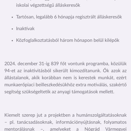
iskolai végzettségű álláskeresők
Tartósan, legalább 6 hónapja regisztrált álláskeresők
Inaktívak
Közfoglalkoztatásból három hónapon belül kilépők
2024. december 31-ig 839 főt vontunk programba, közülük
94-et az inaktivitásból sikerült kimozdítanunk. Ők azok az
állástalanok, akik korábban nem is kerestek munkát, ezért
munkaerőpiaci beilleszkedésükhöz extra motiválás, szakértő
segítség szükségeltetik az anyagi támogatások mellett.
Kiemelt szerep jut a projektben a humánszolgáltatásoknak
– pl. tanácsadásoknak, információnyújtásnak, folyamatos
mentorálásnak –, amelyeket a Nógrád Vármegyei