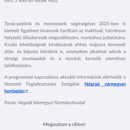
mint 2 600-an vettek részt.
Tanácsadóink és mentoraink segítségével 2025-ben is
kiemelt figyelmet kívánunk fordítani az inaktívak, hátrányos
helyzetű álláskeresők megszólítására, munkához juttatására.
Kiváló lehetőségnek kínálkoznak ehhez májusra tervezett
állás- és képzési börzéink is, amelyeken alkalmat adunk a
térségi munkaadók és a munkát keresők személyes
találkozására.
A programmal kapcsolatos aktuális információk
elérhetők a
Nemzeti Foglalkoztatási Szolgálat
Nógrád vármegyei
honlapján
.
Forrás: Nógrád Vármegyei Kormányhivatal
Megosztom a cikket: