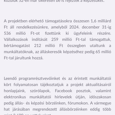
közülük 52-en már sikeresen be is fejezték a képzésüket.
A projektben elérhető támogatásokra összesen 1,6 milliárd
Ft áll rendelkezésünkre, amelyből 2024. december 31-ig
536 millió Ft-ot fizettünk ki ügyfeleink részére.
Vállalkozások indítását 259 millió Ft-tal támogattuk,
bértámogatást 212 millió Ft összegben utaltunk a
munkáltatóknak, az álláskeresők képzéséhez pedig 65 millió
Ft-tal járultunk hozzá.
Leendő programrésztvevőinket és az érintett munkáltatói
kört folyamatosan tájékoztatjuk a projekt aktualitásairól
honlapjaink, szórólapok, Facebook posztok, valamint
elektronikus munkáltatói hírlevelek útján, időszakosan
pedig állás- és képzési börzéinken, fórumokon. A vármegye
hat járásában megrendezett állásbörzéinken eddig több