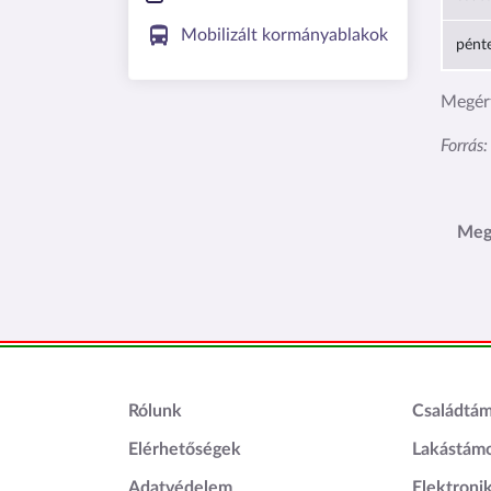
Mobilizált kormányablakok
pént
Megért
Forrás
Meg
Lábléc1
Láblé
Rólunk
Családtá
Elérhetőségek
Lakástám
Adatvédelem
Elektroni