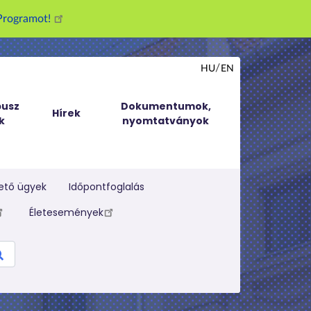
g Programot!
HU
EN
usz
Dokumentumok,
Hírek
k
nyomtatványok
ető ügyek
Időpontfoglalás
Életesemények