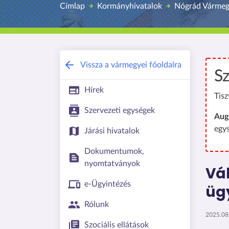
Címlap
Kormányhivatalok
Nógrád Vármeg
Vissza a vármegyei főoldalra
Sz
Hírek
Tisz
Szervezeti egységek
Aug
egy
Járási hivatalok
Dokumentumok,
nyomtatványok
Vál
e-Ügyintézés
üg
Rólunk
2025.08.
Szociális ellátások