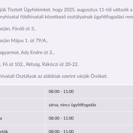
tjük Tisztelt Ügyfeleinket, hogy
2025. augusztus 11-től
változik 
yhivatal földhivatali következő osztályainak ügyfélfogadási ren
arján, Fürdő út 3.,
arján Május 1. út 79/A.,
agyarmat, Ady Endre út 2.,
, Fő út 102., Rétság, Rákóczi út 20-22.
hivatali Osztályok az alábbiak szerint várják Önöket:
ő
08:00 - 11.00
zárva, nincs ügyfélfogadás
da
08:00 - 11.00
örtök
08:00 - 11.00