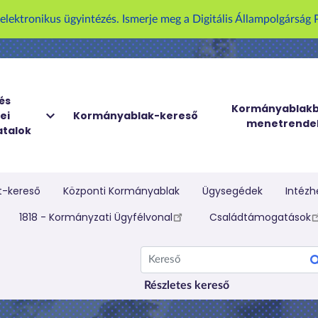
U
z elektronikus ügyintézés. Ismerje meg a Digitális Állampolgársá
g
r
á
s
a
és
Kormányablakb
ei
Kormányablak-kereső
t
menetrende
talok
a
r
t
a
t-kereső
Központi Kormányablak
Ügysegédek
Intézh
l
elletti menü
1818 - Kormányzati Ügyfélvonal
Családtámogatások
o
m
Kereső
r
a
Részletes kereső