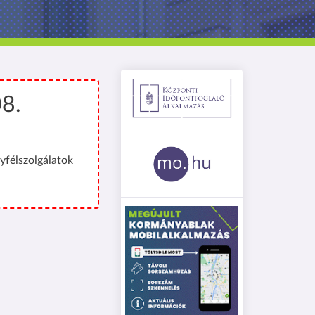
08.
yfélszolgálatok