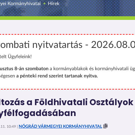
yei Kormányhivatal
Hírek
ombati nyitvatartás - 2026.08.
telt Ügyfeleink!
usztus 8-án szombaton
a kormányablakok és kormányhivatali üg
ségesen
a pénteki rend szerint tartanak nyitva.
tozás a Földhivatali Osztályok
yfélfogadásában
NÓGRÁD VÁRMEGYEI KORMÁNYHIVATAL
11. 10:49 |