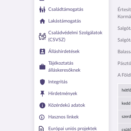
Családtámogatás
Értesí
Kormán
Lakástámogatás
Salgót
Családvédelmi Szolgálatok
(CSVSZ)
Salgót
Álláshirdetések
Balass
Tájékoztatás
Pásztó
álláskeresőknek
A Föld
Integritás
hétf
Hirdetmények
kedd
Közérdekű adatok
Hasznos linkek
szer
Európai uniós projektek
csüt