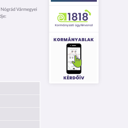
a Nógrád Vármegyei
dje: