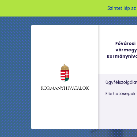
Szintet lép a
Fővárosi 
vármegy
kormányhiva
Ügyfélszolgála
KORMÁNYHIVATALOK
Kereső m
Elérhetőségek