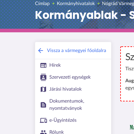
Címlap
Kormányhivatalok
Nógrád Vármeg
Kormányablak - S
Vissza a vármegyei főoldalra
Sz
Hírek
Tisz
Szervezeti egységek
Aug
egy
Járási hivatalok
Dokumentumok,
nyomtatványok
e-Ügyintézés
Rólunk