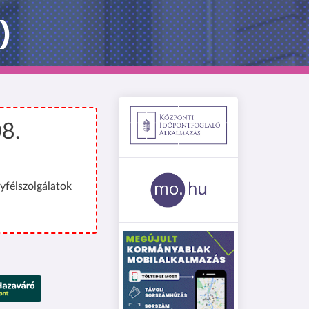
)
08.
yfélszolgálatok