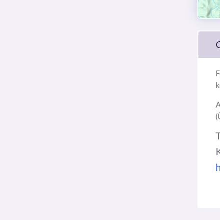
F
k
A
(