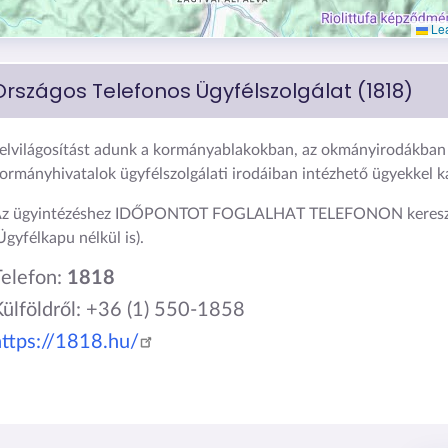
Lea
Országos Telefonos Ügyfélszolgálat (1818)
elvilágosítást adunk a kormányablakokban, az okmányirodákban 
ormányhivatalok ügyfélszolgálati irodáiban intézhető ügyekkel 
z ügyintézéshez IDŐPONTOT FOGLALHAT TELEFONON keresz
Ügyfélkapu nélkül is).
Telefon:
1818
Külföldről: +36 (1) 550-1858
https://1818.hu/