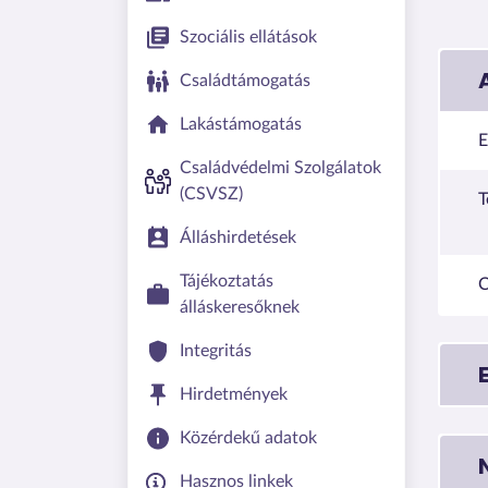
Szociális ellátások
Családtámogatás
Lakástámogatás
E
Családvédelmi Szolgálatok
(CSVSZ)
T
Álláshirdetések
Tájékoztatás
C
álláskeresőknek
Integritás
Hirdetmények
Közérdekű adatok
Hasznos linkek