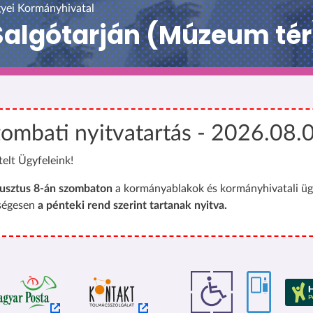
yei Kormányhivatal
algótarján (Múzeum tér
ombati nyitvatartás - 2026.08.
telt Ügyfeleink!
usztus 8-án szombaton
a kormányablakok és kormányhivatali üg
ségesen
a pénteki rend szerint tartanak nyitva.