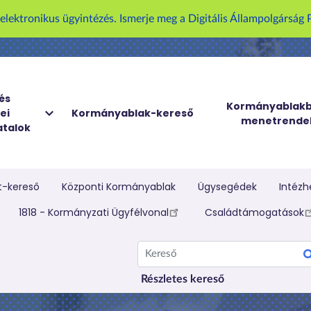
U
z elektronikus ügyintézés. Ismerje meg a Digitális Állampolgársá
g
r
á
s
a
és
Kormányablakb
ei
Kormányablak-kereső
t
menetrende
talok
a
r
t
a
t-kereső
Központi Kormányablak
Ügysegédek
Intézh
l
elletti menü
1818 - Kormányzati Ügyfélvonal
Családtámogatások
o
m
Kereső
r
a
Részletes kereső