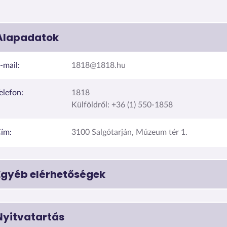
Alapadatok
-mail:
1818@1818.hu
elefon:
1818
Külföldről: +36 (1) 550-1858
ím:
3100 Salgótarján, Múzeum tér 1.
Egyéb elérhetőségek
Nyitvatartás