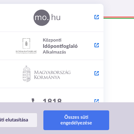
Összes süti
ti elutasítása
engedélyezése