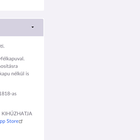
i.
élkapuval.
osításra
kapu nélkül is
1818-as
IS KIHÚZHATJA
pp Store