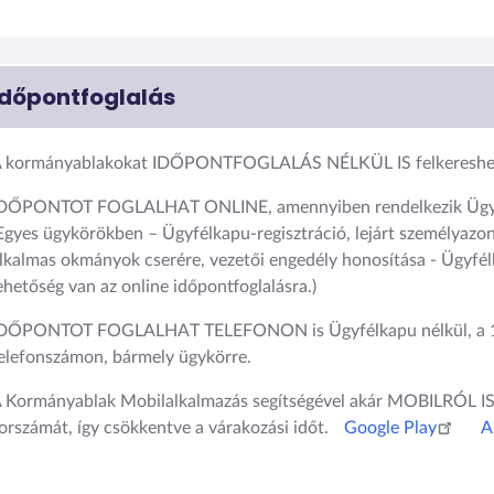
Időpontfoglalás
 kormányablakokat IDŐPONTFOGLALÁS NÉLKÜL IS felkereshet
DŐPONTOT FOGLALHAT ONLINE, amennyiben rendelkezik Ügyf
Egyes ügykörökben – Ügyfélkapu-regisztráció, lejárt személyazon
lkalmas okmányok cserére, vezetői engedély honosítása - Ügyfél
ehetőség van az online időpontfoglalásra.)
DŐPONTOT FOGLALHAT TELEFONON is Ügyfélkapu nélkül, a 
elefonszámon, bármely ügykörre.
 Kormányablak Mobilalkalmazás segítségével akár MOBILRÓL 
orszámát, így csökkentve a várakozási időt.
Google Play
A