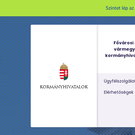
Szintet lép a
Fővárosi 
vármegy
kormányhiva
Ügyfélszolgála
KORMÁNYHIVATALOK
Kereső m
Elérhetőségek