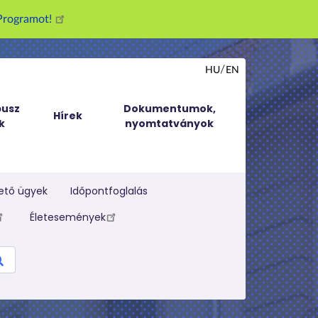
g Programot!
HU
EN
usz
Dokumentumok,
Hírek
k
nyomtatványok
ető ügyek
Időpontfoglalás
Életesemények