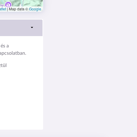
flet
|
Map data ©
Google
és a
kapcsolatban.
tül