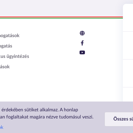
c2
mogatások
ogatás
kus ügyintézés
tások
a érdekében sütiket alkalmaz. A honlap
 a Lechner Nonprofit Kft. a Vidék- és Településfejlesztési Minisztérium megbízásából.
ban foglaltakat magára nézve tudomásul veszi.
Összes sü
ok