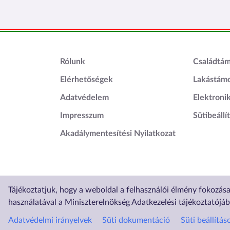
Lábléc1
Láblé
Rólunk
Családtá
Elérhetőségek
Lakástám
Adatvédelem
Elektroni
Impresszum
Sütibeállí
Akadálymentesítési Nyilatkozat
Tájékoztatjuk, hogy a weboldal a felhasználói élmény fokozás
Üzemelteti
használatával a Miniszterelnökség Adatkezelési tájékoztatójá
Adatvédelmi irányelvek
Süti dokumentáció
Süti beállítás