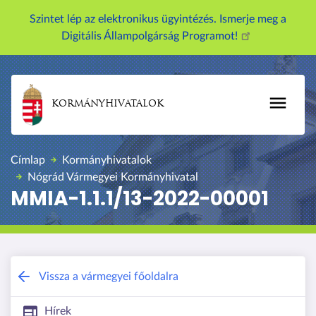
U
Szintet lép az elektronikus ügyintézés. Ismerje meg a
g
Digitális Állampolgárság Programot!
r
á
s
a
KORMÁNYHIVATALOK
t
a
r
Címlap
Kormányhivatalok
t
Nógrád Vármegyei Kormányhivatal
a
MMIA-1.1.1/13-2022-00001
l
o
m
r
a
Nógrád Vármegyei Kormányhivatal
Vissza a vármegyei főoldalra
Hírek