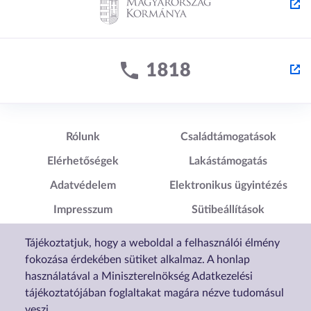
Lábléc1
Lábléc2
Rólunk
Családtámogatások
Elérhetőségek
Lakástámogatás
Adatvédelem
Elektronikus ügyintézés
Impresszum
Sütibeállítások
Akadálymentesítési
Tájékoztatjuk, hogy a weboldal a felhasználói élmény
Nyilatkozat
fokozása érdekében sütiket alkalmaz. A honlap
használatával a Miniszterelnökség Adatkezelési
tájékoztatójában foglaltakat magára nézve tudomásul
veszi.