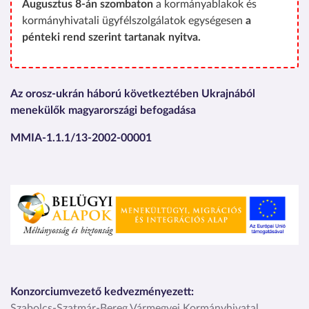
Augusztus 8-án szombaton
a kormányablakok és
kormányhivatali ügyfélszolgálatok egységesen
a
pénteki rend szerint tartanak nyitva.
Az orosz-ukrán háború következtében Ukrajnából
menekülők magyarországi befogadása
MMIA-1.1.1/13-2002-00001
Kép
Konzorciumvezető kedvezményezett:
Szabolcs-Szatmár-Bereg Vármegyei Kormányhivatal