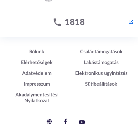
Lábléc1
Lábléc2
Rólunk
Családtámogatások
Elérhetőségek
Lakástámogatás
Adatvédelem
Elektronikus ügyintézés
Impresszum
Sütibeállítások
Akadálymentesítési
Nyilatkozat