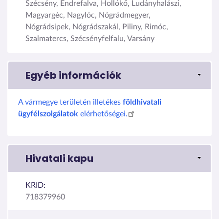
Szécsény, Endrefalva, Hollókő, Ludányhalászi,
Magyargéc, Nagylóc, Nógrádmegyer,
Nógrádsipek, Nógrádszakál, Piliny, Rimóc,
Szalmatercs, Szécsényfelfalu, Varsány
Egyéb információk
A vármegye területén illetékes
földhivatali
ügyfélszolgálatok
elérhetőségei.
Hivatali kapu
KRID:
718379960