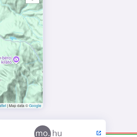
flet
|
Map data ©
Google