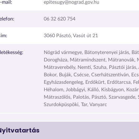
-mail:
epitesugy@nograd.gov.hu
elefon:
06 32 620 754
ím:
3060 Pásztó, Vasút út 21
lletékesség:
Nógrád vármegye, Bátonyterenyei járás, Bá
Dorogháza, Mátramindszent, Mátranovák, 
Mátraverebély, Nemti, Szuha, Pásztói járás, 
Bokor, Buják, Csécse, Cserhátszentiván, Ecs
Egyházasdengeleg, Erdőkürt, Erdőtarcsa, Fe
Héhalom, Jobbágyi, Kálló, Kisbágyon, Kozár
Mátraszőlős, Palotás, Pásztó, Szarvasgede, 
Szurdokpüspöki, Tar, Vanyarc
Nyitvatartás