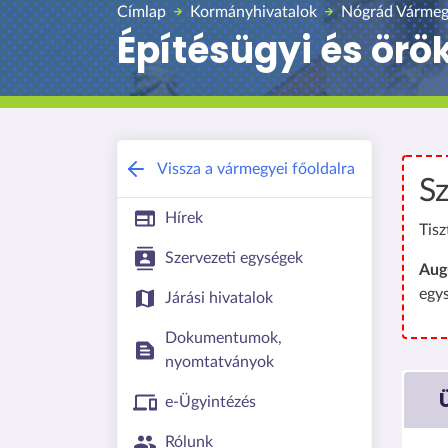
Címlap
Kormányhivatalok
Nógrád Vármeg
Építésügyi és örö
Vissza a vármegyei főoldalra
Sz
Hírek
Tisz
Szervezeti egységek
Aug
egy
Járási hivatalok
Dokumentumok,
nyomtatványok
e-Ügyintézés
Rólunk