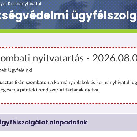
yei Kormányhivatal
kségvédelmi ügyfélszolg
ombati nyitvatartás - 2026.08.
telt Ügyfeleink!
usztus 8-án szombaton
a kormányablakok és kormányhivatali üg
ségesen
a pénteki rend szerint tartanak nyitva.
Ügyfélszolgálat alapadatok