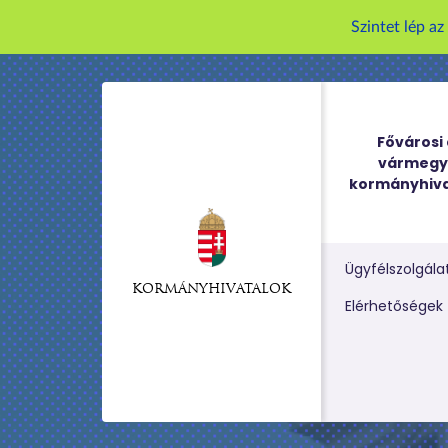
Szintet lép a
Fővárosi 
vármegy
kormányhiva
Ügyfélszolgála
KORMÁNYHIVATALOK
Kereső m
Elérhetőségek