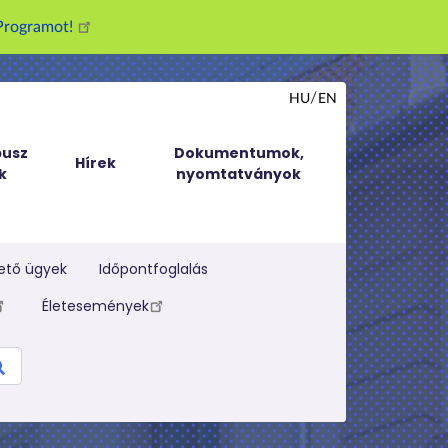
g Programot!
HU
EN
usz
Dokumentumok,
Hírek
k
nyomtatványok
ető ügyek
Időpontfoglalás
Életesemények