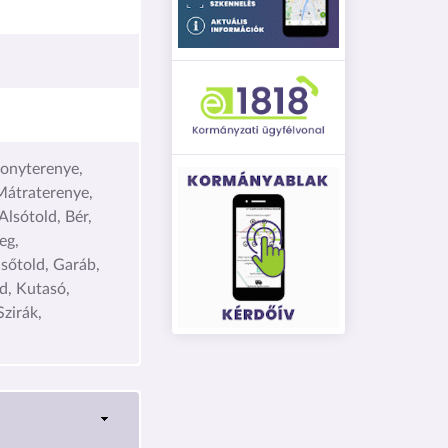
tonyterenye,
Mátraterenye,
Alsótold, Bér,
eg,
lsőtold, Garáb,
d, Kutasó,
Szirák,