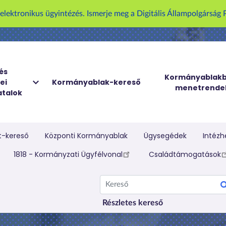
U
z elektronikus ügyintézés. Ismerje meg a Digitális Állampolgársá
g
r
á
s
a
és
Kormányablakb
ei
Kormányablak-kereső
t
menetrende
talok
a
r
t
a
t-kereső
Központi Kormányablak
Ügysegédek
Intézh
l
elletti menü
1818 - Kormányzati Ügyfélvonal
Családtámogatások
o
m
Kereső
r
a
Részletes kereső