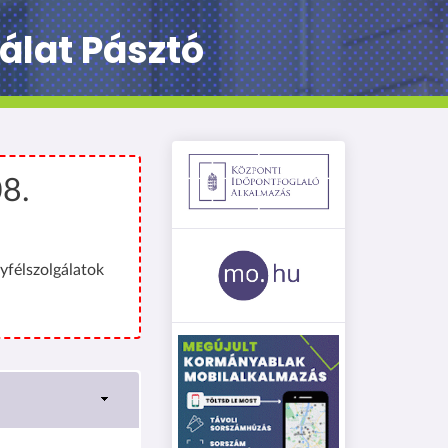
álat Pásztó
08.
yfélszolgálatok