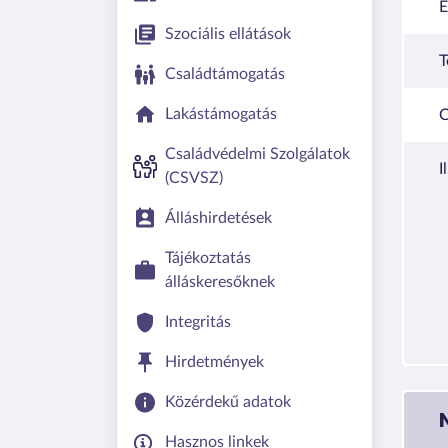
E
Szociális ellátások
T
Családtámogatás
Lakástámogatás
C
Családvédelmi Szolgálatok
I
(CSVSZ)
Álláshirdetések
Tájékoztatás
álláskeresőknek
Integritás
Hirdetmények
Közérdekű adatok
Hasznos linkek