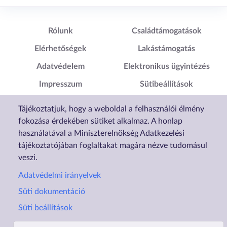
Lábléc1
Lábléc2
Rólunk
Családtámogatások
Elérhetőségek
Lakástámogatás
Adatvédelem
Elektronikus ügyintézés
Impresszum
Sütibeállítások
Akadálymentesítési
Tájékoztatjuk, hogy a weboldal a felhasználói élmény
Nyilatkozat
fokozása érdekében sütiket alkalmaz. A honlap
használatával a Miniszterelnökség Adatkezelési
tájékoztatójában foglaltakat magára nézve tudomásul
veszi.
Adatvédelmi irányelvek
Süti dokumentáció
Süti beállítások