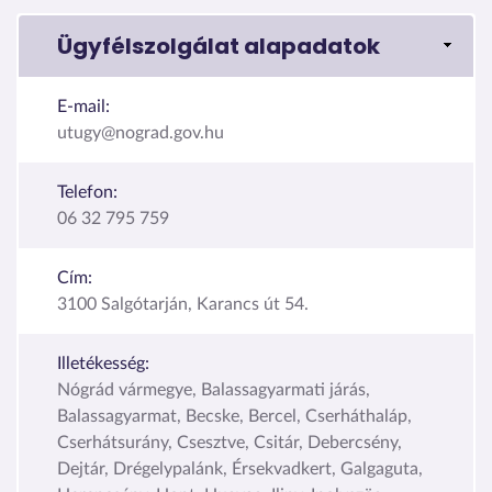
Ügyfélszolgálat alapadatok
E-mail:
utugy@nograd.gov.hu
Telefon:
06 32 795 759
Cím:
3100 Salgótarján, Karancs út 54.
Illetékesség:
Nógrád vármegye, Balassagyarmati járás,
Balassagyarmat, Becske, Bercel, Cserháthaláp,
Cserhátsurány, Csesztve, Csitár, Debercsény,
Dejtár, Drégelypalánk, Érsekvadkert, Galgaguta,