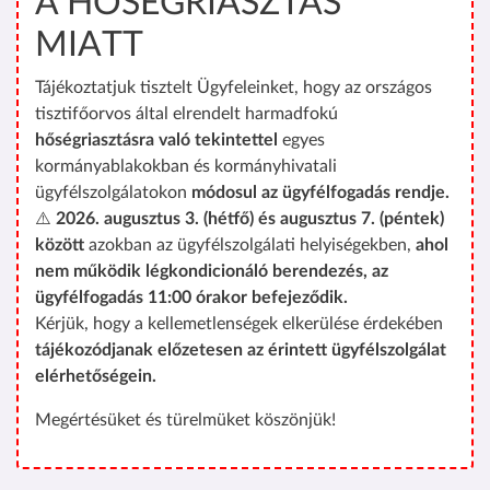
A HŐSÉGRIASZTÁS
MIATT
Tájékoztatjuk tisztelt Ügyfeleinket, hogy az országos
tisztifőorvos által elrendelt harmadfokú
hőségriasztásra való tekintettel
egyes
kormányablakokban és kormányhivatali
ügyfélszolgálatokon
módosul az ügyfélfogadás rendje.
⚠️
2026. augusztus 3. (hétfő) és augusztus 7. (péntek)
között
azokban az ügyfélszolgálati helyiségekben,
ahol
nem működik légkondicionáló berendezés, az
ügyfélfogadás 11:00 órakor befejeződik.
Kérjük, hogy a kellemetlenségek elkerülése érdekében
tájékozódjanak előzetesen az érintett ügyfélszolgálat
elérhetőségein.
Megértésüket és türelmüket köszönjük!