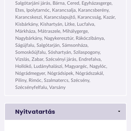
Salgótarjáni járás, Bárna, Cered, Egyházasgerge,
Etes, Ipolytarnóc, Karancsalja, Karancsberény,
Karancskeszi, Karancslapujtő, Karancsság, Kazár,
Kisbárkány, Kishartyán, Litke, Lucfalva,
Márkháza, Mátraszele, Mihálygerge,
Nagybárkány, Nagykeresztúr, Rákóczibánya,
Ságújfalu, Salgótarján, Sámsonháza,
Somoskőújfalu, Sóshartyán, Szilaspogony,
Vizslás, Zabar, Szécsényi járás, Endrefalva,
Hollókő, Ludányhalászi, Magyargéc, Nagylóc,
Nógrádmegyer, Nógrádsipek, Nógrádszakál,
Piliny, Rimóc, Szalmatercs, Szécsény,
Szécsényfelfalu, Varsány
Nyitvatartás