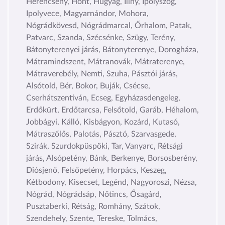
Herencsény, Hont, Hugyag, Iliny, Ipolyszög,
Ipolyvece, Magyarnándor, Mohora,
Nógrádkövesd, Nógrádmarcal, Őrhalom, Patak,
Patvarc, Szanda, Szécsénke, Szügy, Terény,
Bátonyterenyei járás, Bátonyterenye, Dorogháza,
Mátramindszent, Mátranovák, Mátraterenye,
Mátraverebély, Nemti, Szuha, Pásztói járás,
Alsótold, Bér, Bokor, Buják, Csécse,
Cserhátszentiván, Ecseg, Egyházasdengeleg,
Erdőkürt, Erdőtarcsa, Felsőtold, Garáb, Héhalom,
Jobbágyi, Kálló, Kisbágyon, Kozárd, Kutasó,
Mátraszőlős, Palotás, Pásztó, Szarvasgede,
Szirák, Szurdokpüspöki, Tar, Vanyarc, Rétsági
járás, Alsópetény, Bánk, Berkenye, Borsosberény,
Diósjenő, Felsőpetény, Horpács, Keszeg,
Kétbodony, Kisecset, Legénd, Nagyoroszi, Nézsa,
Nógrád, Nógrádsáp, Nőtincs, Ősagárd,
Pusztaberki, Rétság, Romhány, Szátok,
Szendehely, Szente, Tereske, Tolmács,