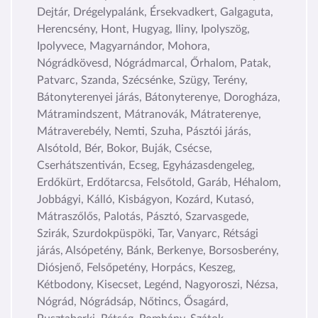
Dejtár, Drégelypalánk, Érsekvadkert, Galgaguta,
Herencsény, Hont, Hugyag, Iliny, Ipolyszög,
Ipolyvece, Magyarnándor, Mohora,
Nógrádkövesd, Nógrádmarcal, Őrhalom, Patak,
Patvarc, Szanda, Szécsénke, Szügy, Terény,
Bátonyterenyei járás, Bátonyterenye, Dorogháza,
Mátramindszent, Mátranovák, Mátraterenye,
Mátraverebély, Nemti, Szuha, Pásztói járás,
Alsótold, Bér, Bokor, Buják, Csécse,
Cserhátszentiván, Ecseg, Egyházasdengeleg,
Erdőkürt, Erdőtarcsa, Felsőtold, Garáb, Héhalom,
Jobbágyi, Kálló, Kisbágyon, Kozárd, Kutasó,
Mátraszőlős, Palotás, Pásztó, Szarvasgede,
Szirák, Szurdokpüspöki, Tar, Vanyarc, Rétsági
járás, Alsópetény, Bánk, Berkenye, Borsosberény,
Diósjenő, Felsőpetény, Horpács, Keszeg,
Kétbodony, Kisecset, Legénd, Nagyoroszi, Nézsa,
Nógrád, Nógrádsáp, Nőtincs, Ősagárd,