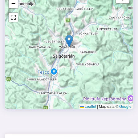
−
Leaflet
|
Map data ©
Google