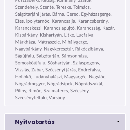
Pusztaberki, Rétság, Romhány, Szátok,
Szendehely, Szente, Tereske, Tolmács,
Salgótarjáni járás, Bárna, Cered, Egyházasgerge,
Etes, Ipolytarnóc, Karancsalja, Karancsberény,
Karancskeszi, Karancslapujtő, Karancsság, Kazár,
Kisbárkány, Kishartyán, Litke, Lucfalva,
Márkháza, Mátraszele, Mihálygerge,
Nagybárkány, Nagykeresztúr, Rákóczibánya,
Ságújfalu, Salgótarján, Sámsonháza,
Somoskőújfalu, Sóshartyán, Szilaspogony,
Vizslás, Zabar, Szécsényi járás, Endrefalva,
Hollókő, Ludányhalászi, Magyargéc, Nagylóc,
Nógrádmegyer, Nógrádsipek, Nógrádszakál,
Piliny, Rimóc, Szalmatercs, Szécsény,
Szécsényfelfalu, Varsány
Nyitvatartás