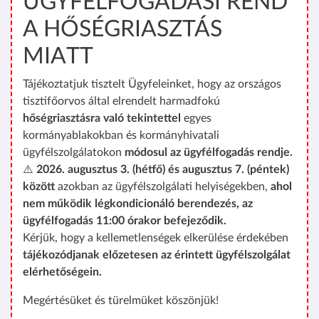
ÜGYFÉLFOGADÁSI REND
A HŐSÉGRIASZTÁS
MIATT
Tájékoztatjuk tisztelt Ügyfeleinket, hogy az országos
tisztifőorvos által elrendelt harmadfokú
hőségriasztásra való tekintettel
egyes
kormányablakokban és kormányhivatali
ügyfélszolgálatokon
módosul az ügyfélfogadás rendje.
⚠️
2026. augusztus 3. (hétfő) és augusztus 7. (péntek)
között
azokban az ügyfélszolgálati helyiségekben,
ahol
nem működik légkondicionáló berendezés, az
ügyfélfogadás 11:00 órakor befejeződik.
Kérjük, hogy a kellemetlenségek elkerülése érdekében
tájékozódjanak előzetesen az érintett ügyfélszolgálat
elérhetőségein.
Megértésüket és türelmüket köszönjük!