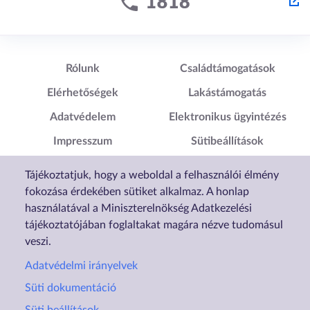
Lábléc1
Lábléc2
Rólunk
Családtámogatások
Elérhetőségek
Lakástámogatás
Adatvédelem
Elektronikus ügyintézés
Impresszum
Sütibeállítások
Akadálymentesítési
Tájékoztatjuk, hogy a weboldal a felhasználói élmény
Nyilatkozat
fokozása érdekében sütiket alkalmaz. A honlap
használatával a Miniszterelnökség Adatkezelési
tájékoztatójában foglaltakat magára nézve tudomásul
veszi.
Adatvédelmi irányelvek
Süti dokumentáció