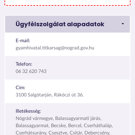
Ügyfélszolgálat alapadatok
E-mail:
gyamhivatal.titkarsag@nograd.gov.hu
Telefon:
06 32 620 743
Cím:
3100 Salgótarján, Rákóczi út 36.
Illetékesség:
Nógrád vármegye, Balassagyarmati járás,
Balassagyarmat, Becske, Bercel, Cserháthaláp,
Cserhátsurány, Csesztve, Csitár, Debercsény,