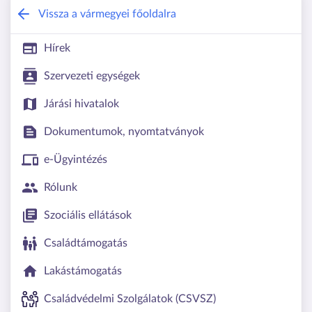
Nógrád Vármegyei Kormányhivatal
Vissza a vármegyei főoldalra
Hírek
Szervezeti egységek
Járási hivatalok
Dokumentumok, nyomtatványok
e-Ügyintézés
Rólunk
Szociális ellátások
Családtámogatás
Lakástámogatás
Családvédelmi Szolgálatok (CSVSZ)