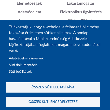
Elérhetőségek
Lakástámogatás
Adatvédelem
Elektronikus ügyintézés
Impresszum
Sütibeállítások
Tájékoztatjuk, hogy a weboldal a felhasználói élmény
Akadálymentesítési
fokozása érdekében sütiket alkalmaz. A honlap
Nyilatkozat
használatával a Miniszterelnökség Adatkezelési
tájékoztatójában foglaltakat magára nézve tudomásul
veszi.
Adatvédelmi irányelvek
Süti dokumentáció
Süti beállítások
ÖSSZES SÜTI ELUTASÍTÁSA
Üzemelteti a Lechner Nonprofit Kft. a Vidék- és Településfejlesztési Minisztérium megbízásából.
ÖSSZES SÜTI ENGEDÉLYEZÉSE