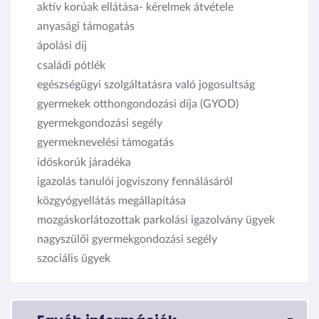
aktív korúak ellátása- kérelmek átvétele
anyasági támogatás
ápolási díj
családi pótlék
egészségügyi szolgáltatásra való jogosultság
gyermekek otthongondozási díja (GYOD)
gyermekgondozási segély
gyermeknevelési támogatás
időskorúk járadéka
igazolás tanulói jogviszony fennálásáról
közgyógyellátás megállapítása
mozgáskorlátozottak parkolási igazolvány ügyek
nagyszülői gyermekgondozási segély
szociális ügyek