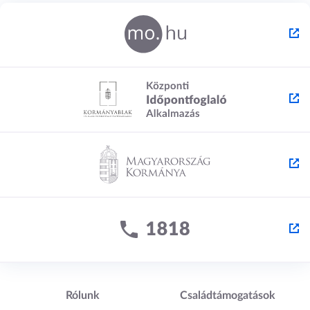
Lábléc1
Lábléc2
Rólunk
Családtámogatások