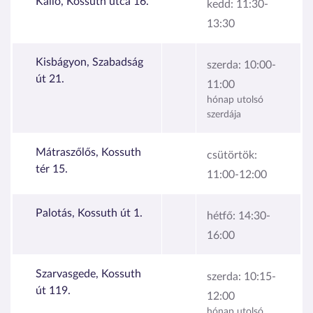
Kálló, Kossuth utca 16.
kedd:
11:30-
13:30
Kisbágyon, Szabadság
szerda:
10:00-
út 21.
11:00
hónap utolsó
szerdája
Mátraszőlős, Kossuth
csütörtök:
tér 15.
11:00-12:00
Palotás, Kossuth út 1.
hétfő:
14:30-
16:00
Szarvasgede, Kossuth
szerda:
10:15-
út 119.
12:00
hónap utolsó