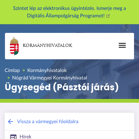
U
Szintet lép az elektronikus ügyintézés. Ismerje meg a
g
Digitális Állampolgárság Programot!
r
á
s
a
KORMÁNYHIVATALOK
t
a
r
Címlap
Kormányhivatalok
t
Nógrád Vármegyei Kormányhivatal
a
Ügysegéd (Pásztói járás)
l
o
m
r
a
Nógrád Vármegyei Kormányhivatal
Vissza a vármegyei főoldalra
Hírek