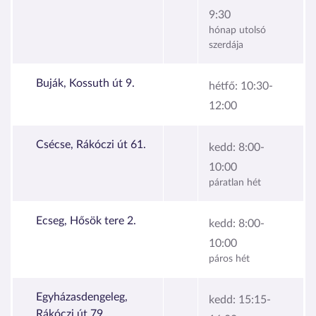
9:30
hónap utolsó
szerdája
Buják, Kossuth út 9.
hétfő:
10:30-
12:00
Csécse, Rákóczi út 61.
kedd:
8:00-
10:00
páratlan hét
Ecseg, Hősök tere 2.
kedd:
8:00-
10:00
páros hét
Egyházasdengeleg,
kedd:
15:15-
Rákóczi út 79.