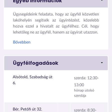
Egyéb információk
Ügysegédeink feladata, hogy az ügyfél közvetlen
lakóhelyén segítsék az ügyintézést, közelebb
hozva ezzel a hivatalt az ügyfélhez. Cél, hogy
lehetőleg ne az ügyfél, hanem az ügyirat utazzon.
Bővebben
Ügyfélfogadások
Alsótold, Szabadság út
szerda:
12:30-
6.
13:00
hónap utolsó
szerdája
Bér, Petőfi út 32.
szerda:
8:30-