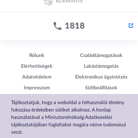
Lábléc1
Lábléc2
Rólunk
Családtámogatások
Elérhetőségek
Lakástámogatás
Adatvédelem
Elektronikus ügyintézés
Impresszum
Sütibeállítások
Akadálymentesítési
Tájékoztatjuk, hogy a weboldal a felhasználói élmény
Nyilatkozat
fokozása érdekében sütiket alkalmaz. A honlap
használatával a Miniszterelnökség Adatkezelési
tájékoztatójában foglaltakat magára nézve tudomásul
veszi.