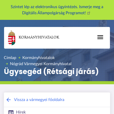
U
Szintet lép az elektronikus ügyintézés. Ismerje meg a
g
Digitális Állampolgárság Programot!
r
á
s
a
KORMÁNYHIVATALOK
t
a
r
Címlap
Kormányhivatalok
t
Nógrád Vármegyei Kormányhivatal
a
Ügysegéd (Rétsági járás)
l
o
m
r
a
Nógrád Vármegyei Kormányhivatal
Vissza a vármegyei főoldalra
Hírek