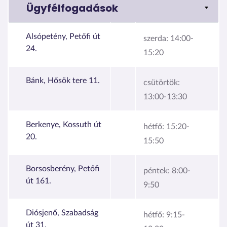
Ügyfélfogadások
Alsópetény, Petőfi út
szerda:
14:00-
24.
15:20
Bánk, Hősök tere 11.
csütörtök:
13:00-13:30
Berkenye, Kossuth út
hétfő:
15:20-
20.
15:50
Borsosberény, Petőfi
péntek:
8:00-
út 161.
9:50
Diósjenő, Szabadság
hétfő:
9:15-
út 31.