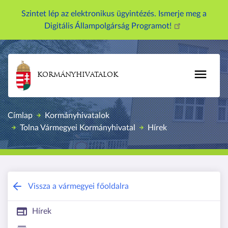
U
Szintet lép az elektronikus ügyintézés. Ismerje meg a
g
Digitális Állampolgárság Programot!
r
á
s
a
KORMÁNYHIVATALOK
t
a
r
Címlap
Kormányhivatalok
t
Tolna Vármegyei Kormányhivatal
Hírek
a
l
o
m
r
Tolna Vármegyei Kormányhivatal
Vissza a vármegyei főoldalra
a
Hírek