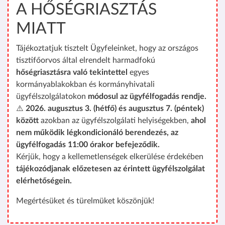
A HŐSÉGRIASZTÁS
MIATT
Tájékoztatjuk tisztelt Ügyfeleinket, hogy az országos
tisztifőorvos által elrendelt harmadfokú
hőségriasztásra való tekintettel
egyes
kormányablakokban és kormányhivatali
ügyfélszolgálatokon
módosul az ügyfélfogadás rendje.
⚠️
2026. augusztus 3. (hétfő) és augusztus 7. (péntek)
között
azokban az ügyfélszolgálati helyiségekben,
ahol
nem működik légkondicionáló berendezés, az
ügyfélfogadás 11:00 órakor befejeződik.
Kérjük, hogy a kellemetlenségek elkerülése érdekében
tájékozódjanak előzetesen az érintett ügyfélszolgálat
elérhetőségein.
Megértésüket és türelmüket köszönjük!