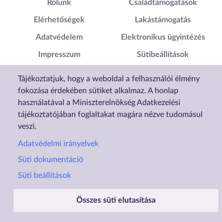
Lábléc1
Lábléc2
Rólunk
Családtámogatások
Elérhetőségek
Lakástámogatás
Adatvédelem
Elektronikus ügyintézés
Impresszum
Sütibeállítások
Akadálymentesítési
Tájékoztatjuk, hogy a weboldal a felhasználói élmény
Nyilatkozat
fokozása érdekében sütiket alkalmaz. A honlap
használatával a Miniszterelnökség Adatkezelési
tájékoztatójában foglaltakat magára nézve tudomásul
veszi.
Adatvédelmi irányelvek
Süti dokumentáció
Süti beállítások
Összes süti elutasítása