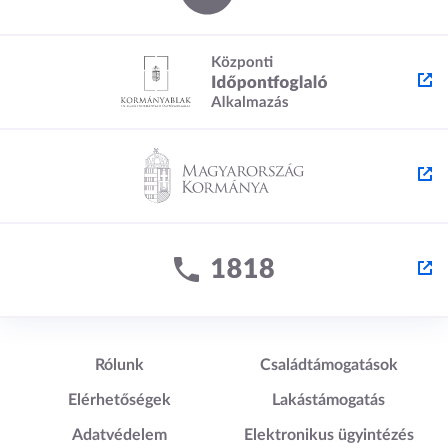
k
m
m
e
e
g
g
Lábléc1
Lábléc2
Rólunk
Családtámogatások
Elérhetőségek
Lakástámogatás
Adatvédelem
Elektronikus ügyintézés