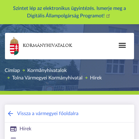
U
Szintet lép az elektronikus ügyintézés. Ismerje meg a
g
Digitális Állampolgárság Programot!
r
á
s
a
KORMÁNYHIVATALOK
t
a
r
Címlap
Kormányhivatalok
t
Tolna Vármegyei Kormányhivatal
Hírek
a
l
o
m
r
Tolna Vármegyei Kormányhivatal
Vissza a vármegyei főoldalra
a
Hírek