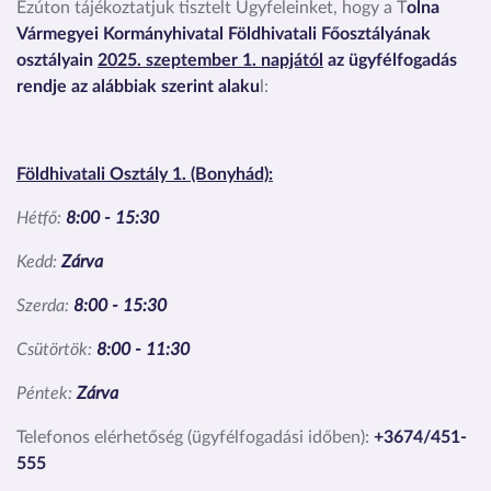
Ezúton tájékoztatjuk tisztelt Ügyfeleinket, hogy a T
olna
Vármegyei Kormányhivatal Földhivatali Főosztályának
osztályain
2025. szeptember 1. napjától
az ügyfélfogadás
rendje az alábbiak szerint alaku
l:
Földhivatali Osztály 1. (Bonyhád):
Hétfő:
8:00 - 15:30
Kedd:
Zárva
Szerda:
8:00 - 15:30
Csütörtök:
8:00 - 11:30
Péntek:
Zárva
Telefonos elérhetőség (ügyfélfogadási időben):
+3674/451-
555