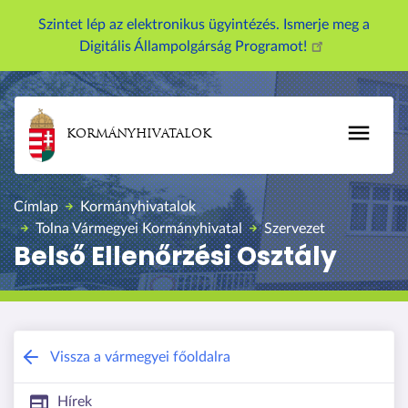
U
Szintet lép az elektronikus ügyintézés. Ismerje meg a
g
Digitális Állampolgárság Programot!
r
á
s
a
KORMÁNYHIVATALOK
t
a
r
Címlap
Kormányhivatalok
t
Tolna Vármegyei Kormányhivatal
Szervezet
a
Belső Ellenőrzési Osztály
l
o
m
r
a
Tolna Vármegyei Kormányhivatal
Vissza a vármegyei főoldalra
Hírek