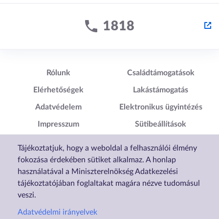
Lábléc1
Lábléc2
Rólunk
Családtámogatások
Elérhetőségek
Lakástámogatás
Adatvédelem
Elektronikus ügyintézés
Impresszum
Sütibeállítások
Akadálymentesítési
Tájékoztatjuk, hogy a weboldal a felhasználói élmény
Nyilatkozat
fokozása érdekében sütiket alkalmaz. A honlap
használatával a Miniszterelnökség Adatkezelési
tájékoztatójában foglaltakat magára nézve tudomásul
veszi.
Adatvédelmi irányelvek