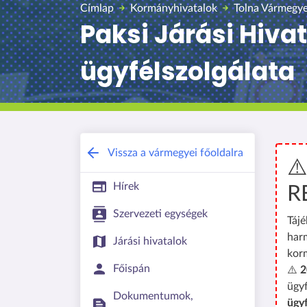
Címlap
Kormányhivatalok
Tolna Vármegye
Paksi Járási Hiva
ügyfélszolgálata
Vissza a vármegyei főoldalra
⚠
Hírek
R
Szervezeti egységek
Tájé
har
Járási hivatalok
kor
Főispán
⚠️
2
ügyf
Dokumentumok,
ügy