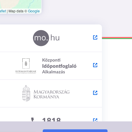
flet
|
Map data ©
Google