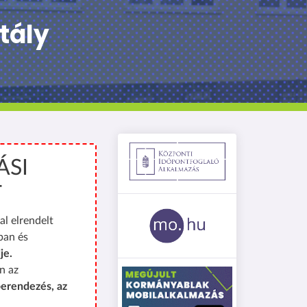
tály
ÁSI
T
al elrendelt
ban és
je.
n az
erendezés, az