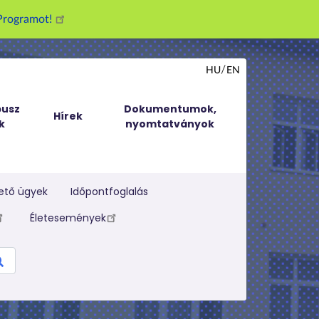
g Programot!
HU
EN
usz
Dokumentumok,
Hírek
k
nyomtatványok
ető ügyek
Időpontfoglalás
Életesemények