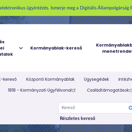
U
z elektronikus ügyintézés. Ismerje meg a Digitális Állampolgársá
g
r
á
s
a
és
Kormányablakb
ei
Kormányablak-kereső
t
menetrende
talok
a
r
t
a
t-kereső
Központi Kormányablak
Ügysegédek
Intézh
l
elletti menü
1818 - Kormányzati Ügyfélvonal
Családtámogatások
o
m
Kereső
r
a
Részletes kereső