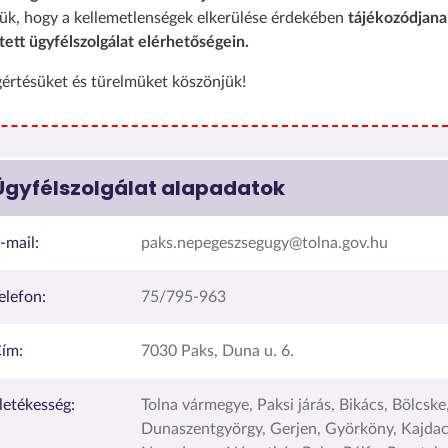
ük, hogy a kellemetlenségek elkerülése érdekében
tájékozódjana
tett ügyfélszolgálat elérhetőségein.
értésüket és türelmüket köszönjük!
Ügyfélszolgálat alapadatok
-mail:
paks.nepegeszsegugy@tolna.gov.hu
elefon:
75/795-963
ím:
7030 Paks, Duna u. 6.
lletékesség:
Tolna vármegye, Paksi járás, Bikács, Bölcske
Dunaszentgyörgy, Gerjen, Györköny, Kajda