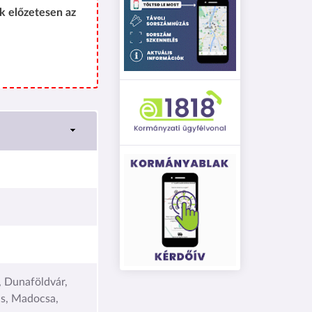
k előzetesen az
, Dunaföldvár,
cs, Madocsa,