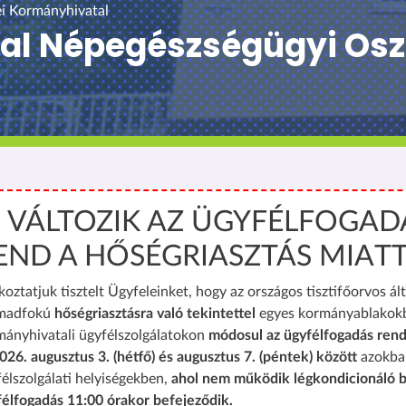
i Kormányhivatal
tal Népegészségügyi Osz
️ VÁLTOZIK AZ ÜGYFÉLFOGAD
END A HŐSÉGRIASZTÁS MIAT
koztatjuk tisztelt Ügyfeleinket, hogy az országos tisztifőorvos ált
madfokú
hőségriasztásra való tekintettel
egyes kormányablakok
mányhivatali ügyfélszolgálatokon
módosul az ügyfélfogadás rend
026. augusztus 3. (hétfő) és augusztus 7. (péntek) között
azokba
élszolgálati helyiségekben,
ahol nem működik légkondicionáló b
félfogadás 11:00 órakor befejeződik.