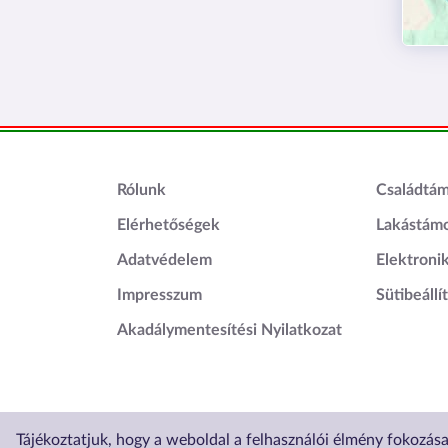
Lábléc1
Láblé
Rólunk
Családtá
Elérhetőségek
Lakástám
Adatvédelem
Elektroni
Impresszum
Sütibeállí
Akadálymentesítési Nyilatkozat
Tájékoztatjuk, hogy a weboldal a felhasználói élmény fokozás