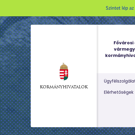
Szintet lép a
Fővárosi 
vármegy
kormányhiva
Ügyfélszolgála
KORMÁNYHIVATALOK
Kereső m
Elérhetőségek