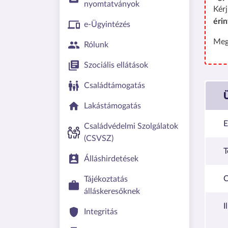
nyomtatványok
Kérj
érin
e-Ügyintézés
Meg
Rólunk
Szociális ellátások
Családtámogatás
Lakástámogatás
E
Családvédelmi Szolgálatok
(CSVSZ)
T
Álláshirdetések
C
Tájékoztatás
álláskeresőknek
I
Integritás