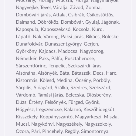
Mőcsény, Mórágy, Mucsfa, Murga, Nagymányok,
Nagyvejke, Tevel, Váralja, Závod, Zomba,
Dombóvári járás, Attala, Csibrák, Csikóstőttős,
Dalmand, Döbrököz, Dombóvár, Gyulaj, Jágónak,
Kapospula, Kaposszekcső, Kocsola, Kurd,
Lápafő, Nak, Várong, Paksi járás, Bikács, Bölcske,
Dunaföldvár, Dunaszentgyörgy, Gerjen,
Györköny, Kajdacs, Madocsa, Nagydorog,
Németkér, Paks, Pálfa, Pusztahencse,
Sárszentlőrinc, Tengelic, Szekszárdi járás,
Alsónána, Alsónyék, Báta, Bátaszék, Decs, Harc,
Kistormás, Kölesd, Medina, Őcsény, Pörböly,
Sárpilis, Sióagárd, Szálka, Szedres, Szekszárd,
Várdomb, Tamási járás, Belecska, Diósberény,
Dúzs, Értény, Felsőnyék, Fürged, Gyönk,
Hőgyész, Iregszemcse, Kalaznó, Keszőhidegkút,
Kisszékely, Koppányszántó, Magyarkeszi, Miszla,
Mucsi, Nagykónyi, Nagyszékely, Nagyszokoly,
Ozora, Pári, Pincehely, Regöly, Simontornya,