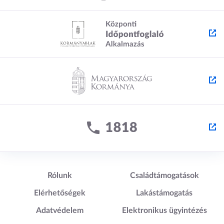
Lábléc1
Lábléc2
Rólunk
Családtámogatások
Elérhetőségek
Lakástámogatás
Adatvédelem
Elektronikus ügyintézés