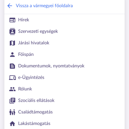
Tolna Vármegyei Kormányhivatal
Vissza a vármegyei főoldalra
Hírek
Szervezeti egységek
Járási hivatalok
Főispán
Dokumentumok, nyomtatványok
e-Ügyintézés
Rólunk
Szociális ellátások
Családtámogatás
Lakástámogatás