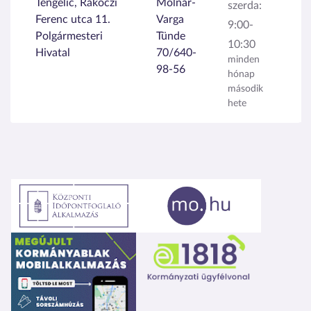
Tengelic, Rákóczi
Molnár-
szerda:
Ferenc utca 11.
Varga
9:00-
Polgármesteri
Tünde
10:30
Hivatal
70/640-
minden
98-56
hónap
második
hete