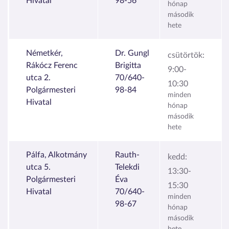
Hivatal
98-56
hónap
második
hete
Németkér,
Dr. Gungl
csütörtök:
Rákócz Ferenc
Brigitta
9:00-
utca 2.
70/640-
10:30
Polgármesteri
98-84
minden
Hivatal
hónap
második
hete
Pálfa, Alkotmány
Rauth-
kedd:
utca 5.
Telekdi
13:30-
Polgármesteri
Éva
15:30
Hivatal
70/640-
minden
98-67
hónap
második
hete