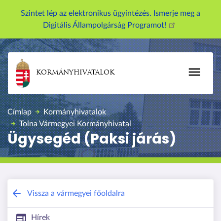
U
Szintet lép az elektronikus ügyintézés. Ismerje meg a
g
Digitális Állampolgárság Programot!
r
á
s
a
KORMÁNYHIVATALOK
t
a
r
Címlap
Kormányhivatalok
t
Tolna Vármegyei Kormányhivatal
a
Ügysegéd (Paksi járás)
l
o
m
r
a
Tolna Vármegyei Kormányhivatal
Vissza a vármegyei főoldalra
Hírek