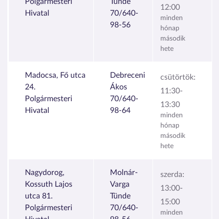
Polgármesteri
Tünde
12:00
Hivatal
70/640-
minden
98-56
hónap
második
hete
Madocsa, Fő utca
Debreceni
csütörtök:
24.
Ákos
11:30-
Polgármesteri
70/640-
13:30
Hivatal
98-64
minden
hónap
második
hete
Nagydorog,
Molnár-
szerda:
Kossuth Lajos
Varga
13:00-
utca 81.
Tünde
15:00
Polgármesteri
70/640-
minden