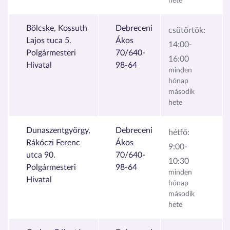
hete
Bölcske, Kossuth
Debreceni
csütörtök:
Lajos tuca 5.
Ákos
14:00-
Polgármesteri
70/640-
16:00
Hivatal
98-64
minden
hónap
második
hete
Dunaszentgyörgy,
Debreceni
hétfő:
Rákóczi Ferenc
Ákos
9:00-
utca 90.
70/640-
10:30
Polgármesteri
98-64
minden
Hivatal
hónap
második
hete