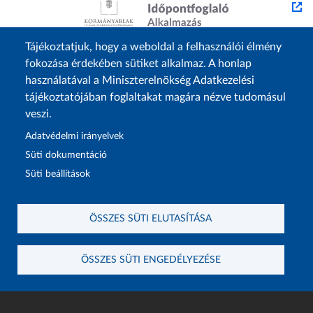
Tájékoztatjuk, hogy a weboldal a felhasználói élmény
fokozása érdekében sütiket alkalmaz. A honlap
használatával a Miniszterelnökség Adatkezelési
tájékoztatójában foglaltakat magára nézve tudomásul
veszi.
Adatvédelmi irányelvek
Süti dokumentáció
Süti beállítások
Lábléc1
Lábléc2
Rólunk
Családtámogatások
ÖSSZES SÜTI ELUTASÍTÁSA
Elérhetőségek
Lakástámogatás
Adatvédelem
Elektronikus ügyintézés
ÖSSZES SÜTI ENGEDÉLYEZÉSE
Impresszum
Sütibeállítások
Akadálymentesítési