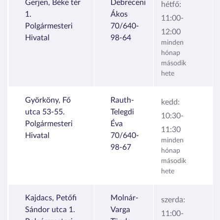
Gerjen, Béke tér
Debreceni
hétfő:
1.
Ákos
11:00-
Polgármesteri
70/640-
12:00
Hivatal
98-64
minden
hónap
második
hete
Györköny, Fő
Rauth-
kedd:
utca 53-55.
Telegdi
10:30-
Polgármesteri
Éva
11:30
Hivatal
70/640-
minden
98-67
hónap
második
hete
Kajdacs, Petőfi
Molnár-
szerda:
Sándor utca 1.
Varga
11:00-